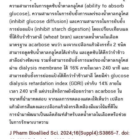
ความสามารถในการดูดซับน้ำตาลกลูโคส (ability to absorb
glucose), ความสามารถในการยับยั้งการแพร่ของน้ำตาลกลูโคส
(inhibit glucose diffusion) และความสามารถในการยับยั้ง
การย่อยแป้ง (inhibit starch digestion) โดยเปรียบเทียบผล
ที่ได้กับรำข้าวสาลี (wheat bran) และยาลดน้ำตาลในเลือด
มาตรฐาน acarbose พบว่า ผงจากเปลือกแก้วมังกรทั้ง 2 ชนิด
สามารถดูดซับน้ำตาลกลูโคสได้เท่ากัน และดูดซับได้ดีกว่ารำข้าว
สาลีอย่างชัดเจน รวมทั้งสามารถยับยั้งการแพร่ของน้ำตาลกลูโคส
ผ่าน dialysis membrane ได้ 16% ภายในเวลา 240 นาที และ
สามารถยับยั้งการย่อยแป้งได้ดีกว่ารำข้าวสาลี โดยมีค่า glucose
dialysis retardation index (GDRI) เท่ากับ 14% ภายใน
เวลา 240 นาที แต่ประสิทธิภาพยังน้อยกว่ายา acarbose ใน
ขนาดที่นำมาทดสอบ จากผลการทดลองแสดงให้เห็นว่า เปลือก
แก้วมังกรสีแดงและเปลือกแก้วมังกรสีเหลืองมีแนวโน้มที่ดีใน
การนำมาพัฒนาเป็นผลิตภัณฑ์สำหรับลดน้ำตาลในเลือดหรือช่วย
ในการรักษาเบาหวาน
J Pharm Bioallied Sci. 2024;16(Suppl4):S3865-7. doi: