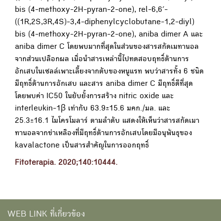
bis (4-methoxy-2H-pyran-2-one), rel-6,6′-
((1R,2S,3R,4S)-3,4-diphenylcyclobutane-1,2-diyl)
bis (4-methoxy-2H-pyran-2-one), aniba dimer A และ
aniba dimer C โดยพบมากที่สุดในส่วนของสารสกัดเมทานอล
จากส่วนเปลือกผล เมื่อนำสารเหล่านี้ไปทดสอบฤทธิ์ต้านการ
อักเสบในเซลล์เพาะเลี้ยงจากตับของหนูแรท พบว่าสารทั้ง 6 ชนิด
มีฤทธิ์ต้านการอักเสบ และสาร aniba dimer C มีฤทธิ์ดีที่สุด
โดยพบค่า IC50 ในยับยั้งการสร้าง nitric oxide และ
interleukin-1β เท่ากับ 63.9±15.6 มคก./มล. และ
25.3±16.1 ไมโครโมลาร์ ตามลำดับ แสดงให้เห็นว่าสารสกัดเมา
ทานอลจากข่าเหลืองที่มีฤทธิ์ต้านการอักเสบโดยมีอนุพันธุของ
kavalactone เป็นสารสำคัญในการออกฤทธิ์
Fitoterapia. 2020;140:10444.
WEB LINK ที่เกี่ยวข้อง