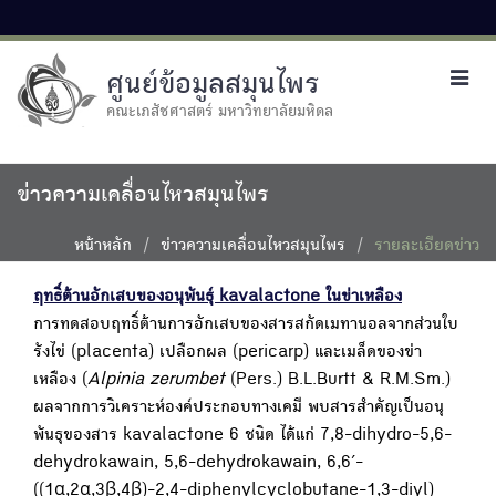
ศูนย์ข้อมูลสมุนไพร
Toggl
navig
คณะเภสัชศาสตร์ มหาวิทยาลัยมหิดล
ข่าวความเคลื่อนไหวสมุนไพร
หน้าหลัก
ข่าวความเคลื่อนไหวสมุนไพร
รายละเอียดข่าว
ฤทธิ์ต้านอักเสบของอนุพันธุ์ kavalactone ในข่าเหลือง
การทดสอบฤทธิ์ต้านการอักเสบของสารสกัดเมทานอลจากส่วนใบ
รังไข่ (placenta) เปลือกผล (pericarp) และเมล็ดของข่า
เหลือง (
Alpinia zerumbet
(Pers.) B.L.Burtt & R.M.Sm.)
ผลจากการวิเคราะห์องค์ประกอบทางเคมี พบสารสำคัญเป็นอนุ
พันธุของสาร kavalactone 6 ชนิด ได้แก่ 7,8-dihydro-5,6-
dehydrokawain, 5,6-dehydrokawain, 6,6′-
((1α,2α,3β,4β)-2,4-diphenylcyclobutane-1,3-diyl)