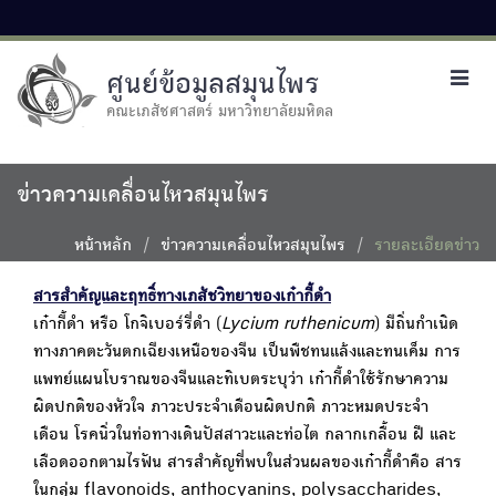
ศูนย์ข้อมูลสมุนไพร
Toggl
navig
คณะเภสัชศาสตร์ มหาวิทยาลัยมหิดล
ข่าวความเคลื่อนไหวสมุนไพร
หน้าหลัก
ข่าวความเคลื่อนไหวสมุนไพร
รายละเอียดข่าว
สารสำคัญและฤทธิ์ทางเภสัชวิทยาของเก๋ากี้ดำ
เก๋ากี้ดำ หรือ โกจิเบอร์รี่ดำ (
Lycium ruthenicum
) มีถิ่นกำเนิด
ทางภาคตะวันตกเฉียงเหนือของจีน เป็นพืชทนแล้งและทนเค็ม การ
แพทย์แผนโบราณของจีนและทิเบตระบุว่า เก๋ากี้ดำใช้รักษาความ
ผิดปกติของหัวใจ ภาวะประจำเดือนผิดปกติ ภาวะหมดประจำ
เดือน โรคนิ่วในท่อทางเดินปัสสาวะและท่อไต กลากเกลื้อน ฝี และ
เลือดออกตามไรฟัน สารสำคัญที่พบในส่วนผลของเก๋ากี้ดำคือ สาร
ในกลุ่ม flavonoids, anthocyanins, polysaccharides,