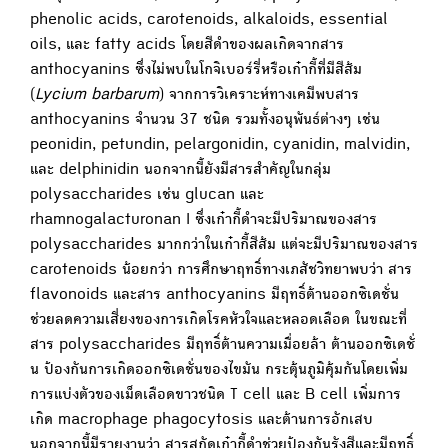
phenolic acids, carotenoids, alkaloids, essential
oils, และ fatty acids โดยสีดำของผลเกิดจากสาร
anthocyanins ซึ่งไม่พบในโกจิเบอร์รี่หรือเก๋ากี้ที่มีสีส้ม
(
Lycium barbarum
) จากการวิเคราะห์ทางเคมีพบสาร
anthocyanins จำนวน 37 ชนิด รวมทั้งอนุพันธ์ต่างๆ เช่น
peonidin, petundin, pelargonidin, cyanidin, malvidin,
และ delphinidin นอกจากนี้ยังมีสารสำคัญในกลุ่ม
polysaccharides เช่น glucan และ
rhamnogalacturonan I ซึ่งเก๋ากี้ดำจะมีปริมาณของสาร
polysaccharides มากกว่าในเก๋ากี้สีส้ม แต่จะมีปริมาณของสาร
carotenoids น้อยกว่า การศึกษาฤทธิ์ทางเภสัชวิทยาพบว่า สาร
flavonoids และสาร anthocyanins มีฤทธิ์ต้านออกซิเดชั่น
ช่วยลดความเสี่ยงของการเกิดโรคหัวใจและหลอดเลือด ในขณะที่
สาร polysaccharides มีฤทธิ์ต้านความเมื่อยล้า ต้านออกซิเดชั่
น ป้องกันการเกิดออกซิเดชั่นของไขมัน กระตุ้นภูมิคุ้มกันโดยเพิ่ม
การแบ่งตัวของเม็ดเลือดขาวชนิด T cell และ B cell เพิ่มการ
เกิด macrophage phagocytosis และต้านการอักเสบ
นอกจากนี้มีรายงานว่า สารสกัดเก๋ากี้ดำช่วยป้องกันรังสีและมีฤทธิ์