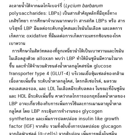
ละลายน้ำได้จากผลโกจิเบอร์รี่ (
Lycium barbarum
polysaccharides: LBPs) เป็นสารสำคัญหลักที่มีฤทธิ์ทาง
เภสัชวิทยา การศึกษาจำนวนมากพบว่า สารสกัด LBPs หรือ สาร
บริสุทธิ์ LBP มีผลต่อระดับกลูโคสและไขมันในเลือด และลดการ
เกิดภาวะ oxidative ที่มีผลต่อการเกิดภาวะแทรกซ้อนของโรค
เบาหวาน
การศึกษาในสัตว์ทดลองที่ถูกเหนี่ยวนำให้เป็นเบาหวานและไขมัน
ในเลือดสูงด้วย alloxan พบว่า LBP ทำให้อินซูลินมีความไวมาก
ขึ้น และทำให้จำนวนตัวขนส่งน้ำตาลกลูโคสชนิด glucose
transporter type 4 (GLUT-4) บริเวณเยื่อหุ้มเซลล์ของกล้าม
เนื้อลายเพิ่มขึ้น ระดับน้ำตาลกลูโคส, ไตรกลีเซอไรด์, ผลรวม
คอเลสเตอรอล, และ LDL ในเลือดมีระดับลดลง ในขณะที่อินซูลิน
และ HDL มีระดับเพิ่มขึ้น คาดว่ากลไกการออกฤทธิ์ลดน้ำตาลของ
LBP อาจะเกี่ยวข้องกับการเพิ่มการใช้และการเผาผลาญน้ำตาล
กลูโคส โดย LBP กระตุ้นการทำงานของ glycogen
synthetase และเพิ่มการปลดปล่อย insulin like growth
factor (IGF) จากตับ รวมทั้งยับยั้งการปลดปล่อย glucagon
จากอัลฟ่าเซลล์ (α-cells) จากตับอ่อน เพิ่มการหลั่งอินซูลิน