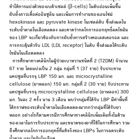
ทำให้การแบ่งตัวของเบต้าเซลล์ (β-cells) ในตับอ่อนเพิ่มขึ้น
ยับยั้งภาวะดื้อต่ออินซูลิน และเพิ่มการทำงานของเอนไซม์
hexokinase และ pyruvate kinase ในเซลล์ตับ ซึ่งส่งผลใน
ระดับน้ำตาลในเลือดลดลง และคาดว่ากลไกการออกฤทธิ์ลดไขมัน
ของ LBP จะเกี่ยวข้องกับการยับยั้งการสร้างคอเลสเตอรอล และ
การกระตุ้นตัวรับ LDL (LDL receptor) ในตับ ซึ่งส่งผลให้ระดับ
ไขมันในเลือดลดลง
การศึกษาทางคลินิกในผู้ป่วยเบาหวานชนิดที่ 2 (T2DM) จำนวน
67 ราย โดยแบ่งเป็น 2 กลุ่ม กลุ่มที่ 1 (37 ราย) รับประทาน
แคปซูลที่บรรจุ LBP 150 มก. และ microcrystalline
cellulose (ยาหลอก) 150 มก. กลุ่มที่ 2 (30 ราย) รับประทาน
แคปซูลที่บรรจุ microcrystalline cellulose (ยาหลอก) 300
มก. วันละ 2 ครั้ง นาน 3 เดือน พบว่ากลุ่มที่ได้รับ LBP มีค่าพื้นที่
ใต้กราฟของระดับน้ำตาลในเลือดลดลงมากกว่ากลุ่มที่ได้รับยา
หลอก อย่างไรก็ตามควรมีการศึกษาทางคลินิกเพิ่มเติมทั้งในด้าน
ของเวลาในการรับประทาน และขนาดของยาที่ใช้ในการศึกษา รวม
ถึงศึกษากลไกการออกฤทธิ์ที่แท้จริงของ LBPs ในการลดระดับ