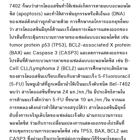
7402 ก็พบว่าสารไดออสซินทำให้เซลล์เกิดการตายแบบอะพอพโต
ซิส (apoptosis) และทำให้สารพันธุกรรมหรือดีเอ็นเอ (DNA)
ของเซลล์ดังกล่าวถูกทำลายด้วย การศึกษากลไกการออกฤทธิ์พบ
ว่า สารไดออสซินมีฤทธิ์ต้านมะเร็งโดยการเพิ่มการแสดงออกของ
โปรตีนที่กระตุ้นกระบวนการตายของเซลล์แบบอะพอพโตซิส เช่น
tumor protein p53 (TP53), BCL2-associated X protein
(BAX) และ Caspase 3 (CASP3) และลดการแสดงออกของ
โปรตีนที่ต้านกระบวนการตายของเซลล์แบบอะพอพโตซิส เช่น B-
Cell CLL/Lymphoma 2 (BCL2) และการศึกษาประสิทธิภาพ
ของสารไดออสซินเปรียบเทียบกับยาต้านมะเร็ง 5-Fluorouracil
(5-FU) ในหนูเม้าส์ที่ถูกเหนี่ยวนำให้เป็นมะเร็งตับชนิด Bel-7402
พบว่า สารไดออสซินที่ขนาด 24 มก./กก./วัน มีประสิทธิภาพใน
การต้านมะเร็งดีกว่ายา 5-FU ที่ขนาด 10 มก./กก./วัน จากผล
การทดลองดังกล่าวทำให้สามารถสรุปได้ว่า สารไดออสซินมีฤทธิ์
ยับยั้งการเจริญเติบโตของเซลล์มะเร็งตับ ผ่านกระบวนการอะ
พอพโตซิส ร่วมกับการเปลี่ยนแปลงการแสดงออกของโปรตีนที่
ควบคุมกระบวนการอะพอพโตซิส เช่น TP53, BAX, BCL2 และ
CASP3 ซึ่งน่าจะเป็นประโยชน์ต่อการพัฒนาวิธีรักษาโรคมะเร็ง