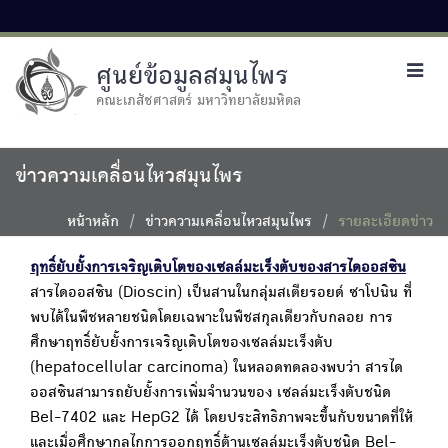
ศูนย์ข้อมูลสมุนไพร
Toggl
navig
คณะเภสัชศาสตร์ มหาวิทยาลัยมหิดล
ข่าวความเคลื่อนไหวสมุนไพร
หน้าหลัก
ข่าวความเคลื่อนไหวสมุนไพร
รายละเอียดข่าว
ฤทธิ์ยับยั้งการเจริญเติบโตของเซลล์มะเร็งตับของสารไดออสซิน
สารไดออสซิน (Dioscin) เป็นสานในกลุ่มสเตียรอยด์ ซาโปนิน ที่
พบได้ในพืชหลายชนิดโดยเฉพาะในพืชสกุลเดียวกับกลอย การ
ศึกษาฤทธิ์ยับยั้งการเจริญเติบโตของเซลล์มะเร็งตับ
(hepatocellular carcinoma) ในหลอดทดลองพบว่า สารได
ออสซินสามารถยับยั้งการเพิ่มจำนวนของ เซลล์มะเร็งตับชนิด
Bel-7402 และ HepG2 ได้ โดยประสิทธิภาพจะขึ้นกับขนาดที่ให้
และเมื่อศึกษากลไกการออกฤทธิ์ต้านเซลล์มะเร็งตับชนิด Bel-