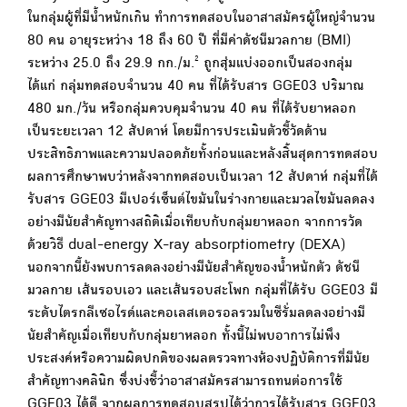
ในกลุ่มผู้ที่มีน้ำหนักเกิน ทำการทดสอบในอาสาสมัครผู้ใหญ่จำนวน
80 คน อายุระหว่าง 18 ถึง 60 ปี ที่มีค่าดัชนีมวลกาย (BMI)
ระหว่าง 25.0 ถึง 29.9 กก./ม.² ถูกสุ่มแบ่งออกเป็นสองกลุ่ม
ได้แก่ กลุ่มทดสอบจำนวน 40 คน ที่ได้รับสาร GGE03 ปริมาณ
480 มก./วัน หรือกลุ่มควบคุมจำนวน 40 คน ที่ได้รับยาหลอก
เป็นระยะเวลา 12 สัปดาห์ โดยมีการประเมินตัวชี้วัดด้าน
ประสิทธิภาพและความปลอดภัยทั้งก่อนและหลังสิ้นสุดการทดสอบ
ผลการศึกษาพบว่าหลังจากทดสอบเป็นเวลา 12 สัปดาห์ กลุ่มที่ได้
รับสาร GGE03 มีเปอร์เซ็นต์ไขมันในร่างกายและมวลไขมันลดลง
อย่างมีนัยสำคัญทางสถิติเมื่อเทียบกับกลุ่มยาหลอก จากการวัด
ด้วยวิธี dual-energy X-ray absorptiometry (DEXA)
นอกจากนี้ยังพบการลดลงอย่างมีนัยสำคัญของน้ำหนักตัว ดัชนี
มวลกาย เส้นรอบเอว และเส้นรอบสะโพก กลุ่มที่ได้รับ GGE03 มี
ระดับไตรกลีเซอไรด์และคอเลสเตอรอลรวมในซีรั่มลดลงอย่างมี
นัยสำคัญเมื่อเทียบกับกลุ่มยาหลอก ทั้งนี้ไม่พบอาการไม่พึง
ประสงค์หรือความผิดปกติของผลตรวจทางห้องปฏิบัติการที่มีนัย
สำคัญทางคลินิก ซึ่งบ่งชี้ว่าอาสาสมัครสามารถทนต่อการใช้
GGE03 ได้ดี จากผลการทดสอบสรุปได้ว่าการได้รับสาร GGE03