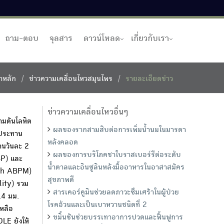
ถาม-ตอบ
จุลสาร
ดาวน์โหลด
เกี่ยวกับเรา
าหลัก
ข่าวความเคลื่อนไหวสมุนไพร
รายละเอียดข่าว
ข่าวความเคลื่อนไหวอื่นๆ
มดันโลหิต
ผลของรากสามสิบต่อการเพิ่มน้ำนมในมารดา
บประทาน
หลังคลอด
านวันละ 2
ผลของการบริโภคชาใบราสเบอร์รีต่อระดับ
BP) และ
น้ำตาลและอินซูลินหลังมื้ออาหารในอาสาสมัคร
4-h ABPM)
สุขภาพดี
ity) รวม
สารเคอร์คูมินช่วยลดภาวะซึมเศร้าในผู้ป่วย
.4 มม.
โรคอ้วนและเป็นเบาหวานชนิดที่ 2
หลือ
ขมิ้นชันช่วยบรรเทาอาการปวดและฟื้นฟูการ
E ยังให้