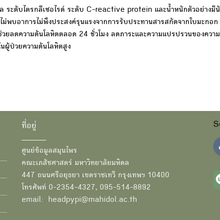
ล ระดับไตรกลีเซอไรด์ ระดับ C-reactive protein และน้ำหนักตัวอย่างมีน
 และไม่พบอาการไม่พึงประสงค์รุนแรงจากการรับประทานสารสกัดจากใบมะกอก
ารช่วยลดความดันโลหิตตลอด 24 ชั่วโมง ลดภาระและความแปรปรวนของความ
นผู้ป่วยความดันโลหิตสูง
S
ที่อยู่
ศูนย์ข้อมูลสมุนไพร
คณะเภสัชศาสตร์ มหาวิทยาลัยมหิดล
447 ถนนศรีอยุธยา เขตราชเทวี กรุงเทพฯ 10400
โทรศัพท์ 0-2354-4327, 095-514-8892
email: headpypi@mahidol.ac.th