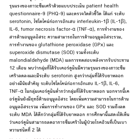
รุนแรงของภาวะซึมเศร้าด้วยแบบประเมิน patient health
questionnaire-9 (PHQ-9) และตรวจวัดตัวชี้วัด ได้แก่ ระดับ
serotonin, ไซโตไคน์ก่อการอักเสบ interleukin-1β (IL-1β),
IL-6, tumor necrosis factor-α (TNF-α), การทำงานของ
สารต้านอนุมูลอิสระ ความสามารถในการต้านอนุมูลอิสระรวม,
การทำงานของ glutathione peroxidase (GPx) และ
superoxide dismutase (SOD) รวมทั้งระดับ
malondialdehyde (MDA) ผลการทดสอบหลังจากรับประทาน
12 เดือน พบว่ากลุ่มที่ได้รับเคอร์คูมินมีความรุนแรงของภาวะซึม
เศร้าลดลงและมีระดับ serotonin สูงกว่ากลุ่มที่ได้รับยาหลอก
อย่างมีนัยสำคัญ ระดับไซโตไคน์ก่อการอักเสบ IL-1β, IL-6,
TNF-α ในกลุ่มเคอร์คูมินต่ำกว่ากลุ่มที่ได้รับยาหลอก นอกจากนี้เค
อร์คูมินยังมีฤทธิ์ต้านอนุมูลอิสระ โดยเพิ่มความสามารถในการต้าน
อนุมูลอิสระรวม เพิ่มการทำงานของ GPx และ SOD รวมถึงลด
ระดับ MDA ได้ดีกว่ากลุ่มที่ได้รับยาหลอก การศึกษานี้แสดงให้เห็น
ว่าเคอร์คูมินสามารถลดอาการซึมเศร้าในผู้ป่วยโรคอ้วนที่เป็นเบา
หวานชนิดที่ 2 ได้