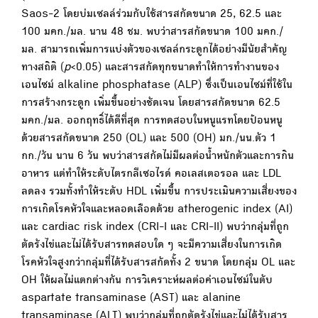
Saos-2 โดยบ่มเซลล์ร่วมกับใช้สารสกัดขนาด 25, 62.5 และ
100 มคก./มล. นาน 48 ชม. พบว่าสารสกัดขนาด 100 มคก./
มล. สามารถเพิ่มการแบ่งตัวของเซลล์กระดูกได้อย่างมีนัยสำคัญ
ทางสถิติ (
p
<0.05) และสารสกัดทุกขนาดทำให้การทำงานของ
เอนไซม์ alkaline phosphatase (ALP) ซึ่งเป็นเอนไซม์ที่ใช้ใน
การสร้างกระดูก เพิ่มขึ้นอย่างชัดเจน โดยสารสกัดขนาด 62.5
มคก./มล. ออกฤทธิ์ได้ดีที่สุด การทดสอบในหนูแรทโดยป้อนหนู
ด้วยสารสกัดขนาด 250 (OL) และ 500 (OH) มก./นน.ตัว 1
กก./วัน นาน 6 วัน พบว่าสารสกัดไม่มีผลต่อน้ำหนักตัวและการกิน
อาหาร แต่ทำให้ระดับไตรกลีเซอไรด์ คอเลสเตอรอล และ LDL
ลดลง รวมทั้งทำให้ระดับ HDL เพิ่มขึ้น การประเมินความเสี่ยงของ
การเกิดโรคหัวใจและหลอดเลือดด้วย atherogenic index (AI)
และ cardiac risk index (CRI-I และ CRI-II) พบว่ากลุ่มที่ถูก
ตัดรังไข่และไม่ได้รับสารทดสอบใด ๆ จะมีความเสี่ยงในการเกิด
โรคหัวใจสูงกว่ากลุ่มที่ได้รับสารสกัดทั้ง 2 ขนาด โดยกลุ่ม OL และ
OH ให้ผลไม่แตกต่างกัน การวิเคราะห์ผลต่อค่าเอนไซม์ในตับ
aspartate transaminase (AST) และ alanine
transaminase (ALT) พบว่ากลุ่มที่ถูกตัดรังไข่และไม่ได้รับสาร