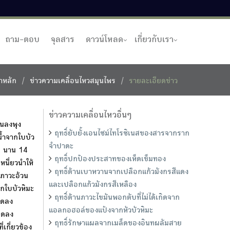
ถาม-ตอบ
จุลสาร
ดาวน์โหลด
เกี่ยวกับเรา
าหลัก
ข่าวความเคลื่อนไหวสมุนไพร
รายละเอียดข่าว
ข่าวความเคลื่อนไหวอื่นๆ
นลงพุง
ฤทธิ์ยับยั้งเอนไซม์ไทโรซิเนสของสารจากราก
น้ำจากใบบัว
จำปาดะ
ก. นาน 14
ฤทธิ์ปกป้องประสาทของเห็ดเข็มทอง
หนี่ยวนำให้
ฤทธิ์ต้านเบาหวานจากเปลือกแก้วมังกรสีแดง
ดภาวะอ้วน
และเปลือกแก้วมังกรสีเหลือง
กใบบัวหิมะ
ฤทธิ์ต้านภาวะไขมันพอกตับที่ไม่ได้เกิดจาก
ลดลง
แอลกอฮอล์ของแป้งจากหัวบัวหิมะ
ลดลง
ฤทธิ์รักษาแผลจากเมล็ดของอินทผลัมสาย
กี่ยวข้อง