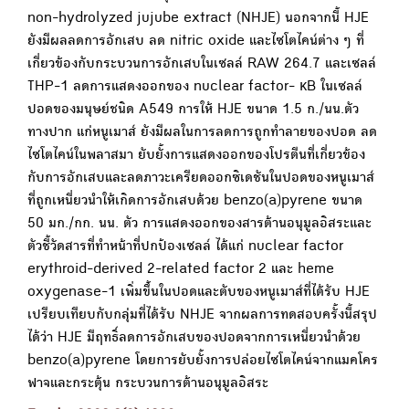
non-hydrolyzed jujube extract (NHJE) นอกจากนี้ HJE
ยังมีผลลดการอักเสบ ลด nitric oxide และไซโตไคน์ต่าง ๆ ที่
เกี่ยวข้องกับกระบวนการอักเสบในเซลล์ RAW 264.7 และเซลล์
THP-1 ลดการแสดงออกของ nuclear factor- κB ในเซลล์
ปอดของมนุษย์ชนิด A549 การให้ HJE ขนาด 1.5 ก./นน.ตัว
ทางปาก แก่หนูเมาส์ ยังมีผลในการลดการถูกทำลายของปอด ลด
ไซโตไคน์ในพลาสมา ยับยั้งการแสดงออกของโปรตีนที่เกี่ยวข้อง
กับการอักเสบและลดภาวะเครียดออกซิเดชันในปอดของหนูเมาส์
ที่ถูกเหนี่ยวนำให้เกิดการอักเสบด้วย benzo(a)pyrene ขนาด
50 มก./กก. นน. ตัว การแสดงออกของสารต้านอนุมูลอิสระและ
ตัวชี้วัดสารที่ทำหน้าที่ปกป้องเซลล์ ได้แก่ nuclear factor
erythroid-derived 2-related factor 2 และ heme
oxygenase-1 เพิ่มขึ้นในปอดและตับของหนูเมาส์ที่ได้รับ HJE
เปรียบเทียบกับกลุ่มที่ได้รับ NHJE จากผลการทดสอบครั้งนี้สรุป
ได้ว่า HJE มีฤทธิ์ลดการอักเสบของปอดจากการเหนี่ยวนำด้วย
benzo(a)pyrene โดยการยับยั้งการปล่อยไซโตไคน์จากแมคโคร
ฟาจและกระตุ้น กระบวนการต้านอนุมูลอิสระ