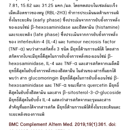
7.81, 15.62 และ 31.25 มคก./มล. โดยทดสอบในเซลล์มะเร็ง
เม็ดเลือดขาวของหนู (RBL-2H3) ทำการประเมินผลต้านการแพ้
ทั้งในระยะต้น (early phase) ซึ่งประเมินจากการยับยั้งการหลั่ง
ของเอนไซม์ β-hexosaminidase และฮีสตามิน (histamine)
และระยะหลัง (late phase) ซึ่งประเมินจากการยับยั้งการหลั่ง
ของ interleukin-4 (IL-4) และ tumour necrosis factor
(TNF-α) พบว่าสารสกัดทั้ง 3 ชนิด มีฤทธิ์ต้านการแพ้ได้ โดยสาร
สกัดจากใบจะมีฤทธิ์ดีสุดในการยับยั้งการหลั่งของเอนไซม์ β-
hexosaminidase, IL-4 และ TNF-α และสารสกัดจากเมล็ดมี
ฤทธิ์ดีสุดในยับยั้งการหลั่งของฮีสตามีน ในส่วนของสารที่แยกได้
พบว่า สาร glucomoringin มีฤทธิ์ดีสุดในการยับยั้งเอนไซม์ β-
hexosaminidase และ TNF-α ขณะที่สาร quercetin มีฤทธิ์
ดีสุดในยับยั้งฮีสตามิน และสาร β-sitosterol-3-
O
-glucoside
มีฤทธิ์ดีสุดในยับยั้ง IL-4 แสดงว่าสารสกัดจากมะรุมและสาร
สำคัญที่แยกได้จากสารสกัด มีฤทธิ์ต้านการแพ้ได้ทั้งในระยะต้นและ
ระยะหลังของการแพ้
BMC Complement Altern Med. 2019;19(1):361. doi: