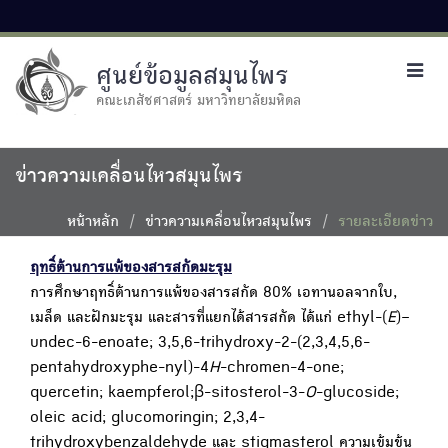
ศูนย์ข้อมูลสมุนไพร
Toggl
navig
คณะเภสัชศาสตร์ มหาวิทยาลัยมหิดล
ข่าวความเคลื่อนไหวสมุนไพร
หน้าหลัก
ข่าวความเคลื่อนไหวสมุนไพร
รายละเอียดข่าว
ฤทธิ์ต้านการแพ้ของสารสกัดมะรุม
การศึกษาฤทธิ์ต้านการแพ้ของสารสกัด 80% เอทานอลจากใบ,
เมล็ด และฝักมะรุม และสารที่แยกได้สารสกัด ได้แก่ ethyl-(
E
)–
undec-6-enoate; 3,5,6-trihydroxy-2-(2,3,4,5,6-
pentahydroxyphe-nyl)-4
H
-chromen-4-one;
quercetin; kaempferol;β-sitosterol-3-
O
-glucoside;
oleic acid; glucomoringin; 2,3,4-
trihydroxybenzaldehyde และ stigmasterol ความเข้มข้น