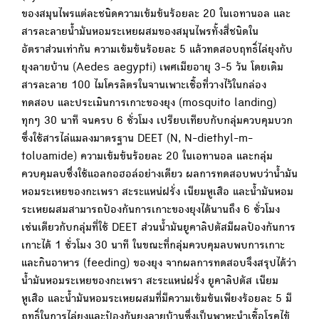
ของสมุนไพรแต่ละชนิดความเข้มข้นร้อยละ 20 ในเอทานอล และ
สารละลายน้ำมันหอมระเหยผสมของสมุนไพรทั้งสี่ชนิดใน
อัตราส่วนเท่ากัน ความเข้มข้นร้อยละ 5 แล้วทดสอบฤทธิ์ไล่ยุงกับ
ยุงลายบ้าน (Aedes aegypti) เพศเมียอายุ 3-5 วัน โดยเติม
สารละลาย 100 ไมโครลิตรในจานเพาะเชื้อที่วางไว้ในกล่อง
ทดสอบ และประเมินการเกาะของยุง (mosquito landing)
ทุกๆ 30 นาที จนครบ 6 ชั่วโมง เปรียบเทียบกับกลุ่มควบคุมบวก
ซึ่งใช้สารไล่แมลงมาตรฐาน DEET (N, N-diethyl-m-
toluamide) ความเข้มข้นร้อยละ 20 ในเอทานอล และกลุ่ม
ควบคุมลบซึ่งใช้แอลกอฮอล์อย่างเดียว ผลการทดสอบพบว่าน้ำมัน
หอมระเหยของกะเพรา สะระแหน่ฝรั่ง เนียมหูเสือ และน้ำมันหอม
ระเหยผสมสามารถป้องกันการเกาะของยุงได้นานถึง 6 ชั่วโมง
เช่นเดียวกับกลุ่มที่ใช้ DEET ส่วนน้ำมันยูคาลิปตัสมีผลป้องกันการ
เกาะได้ 1 ชั่วโมง 30 นาที ในขณะที่กลุ่มควบคุมลบพบการเกาะ
และกินอาหาร (feeding) ของยุง จากผลการทดสอบจึงสรุปได้ว่า
น้ำมันหอมระเหยของกะเพรา สะระแหน่ฝรั่ง ยูคาลิปตัส เนียม
หูเสือ และน้ำมันหอมระเหยผสมที่มีความเข้มข้นเพียงร้อยละ 5 มี
ฤทธิ์ในการไล่ยุงและป้องกันยุงลายบ้านซึ่งเป็นพาหะนำเชื้อโรคไข้