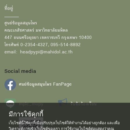
ที่อยู่
ศูนย์ข้อมูลสมุนไพร
คณะเภสัชศาสตร์ มหาวิทยาลัยมหิดล
447 ถนนศรีอยุธยา เขตราชเทวี กรุงเทพฯ 10400
โทรศัพท์ 0-2354-4327, 095-514-8892
email: headpypi@mahidol.ac.th
Social media
ศนย์ข้อมูลสมุนไพร FanPage
mpic_mupy
รับข้อร้องเรียน
มีการใช้คุกกี้
เว็บไซต์นี้ใช้คุกกี้เพื่อปรับปรุงเว็บไซต์ให้ทำงานได้อย่างถูกต้อง และเพื่อ
วิเคราะห์การเข้าเว็บไซต์ของเรา การใช้งานเว็บไซต์ต่อแสดงว่าคุณ