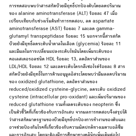
การทดสอบพบว่าสารสกัดบ๊วยมีฤทธิ์ปกป้องตับโดยลดปริมาณ
ของ alanine aminotransferase (ALT) ร้อยละ 47 เมื่อ
เปรียบเทียบกับช่วงเริ่มต้นทำการทดสอบ, ลด aspartate
aminotransferase (AST) ร้อยละ 7 และลด gamma-
glutamyl transpeptidase ร้อยละ 15 นอกจากนี้สารสกัด
บ๊วยยังมีฤทธิ์ลดระดับน้ำตาลในเลือด (glycemia) ร้อยละ 11
และมีผลในการเปลี่ยนแปลงระดับไขมันโดยเพิ่มระดับของ
คอเลสเตอรอลชนิด HDL ร้อยละ 13, ลดอัตราส่วนของ
LDL/HDL ร้อยละ 12 และลดระดับไตรกลีเซอไรด์ร้อยละ 8 สาร
สกัดบ๊วยยังมีฤทธิ์ในการต้านอนุมูลอิสระโดยพบว่ามีผลลดปริมาณ
ของ oxidized glutathione, ลดอัตราส่วนของ
reduced/oxidized cysteine-glycine, ลดระดับ oxidized
cysteine (intracellular pro-oxidant) และเพิ่มปริมาณของ
reduced glutathione รวมทั้งลดระดับของ neopterin ซึ่ง
เป็นตัวชี้วัดที่เกี่ยวข้องกับการอักเสบ จากผลการทดสอบจึงสรุปได้
ว่าสารสกัดมาตรฐานของบ๊วยมีฤทธิ์ปกป้องการทำงานของตับและ
อาจช่วยป้องกันโรคที่เกี่ยวข้องกับความผิดปกติทางเมตาบอลิซึม
และการอักเสบ โดยจะต้องมีการศึกษาทางคลินิกเพิ่มเติมต่อไป