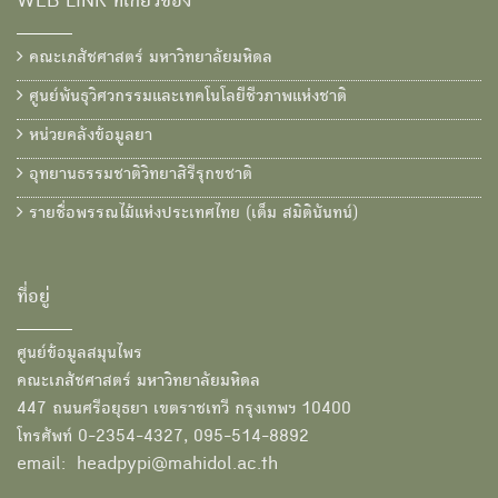
WEB LINK ที่เกี่ยวข้อง
คณะเภสัชศาสตร์ มหาวิทยาลัยมหิดล
ศูนย์พันธุวิศวกรรมและเทคโนโลยีชีวภาพแห่งชาติ
หน่วยคลังข้อมูลยา
อุทยานธรรมชาติวิทยาสิรีรุกขชาติ
รายชื่อพรรณไม้แห่งประเทศไทย (เต็ม สมิตินันทน์)
ที่อยู่
ศูนย์ข้อมูลสมุนไพร
คณะเภสัชศาสตร์ มหาวิทยาลัยมหิดล
447 ถนนศรีอยุธยา เขตราชเทวี กรุงเทพฯ 10400
โทรศัพท์ 0-2354-4327, 095-514-8892
email: headpypi@mahidol.ac.th