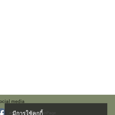
ocial media
มีการใช้คุกกี้
ศนย์ข้อมูลสมุนไพร FanPage