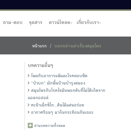
ถาม-ตอบ
จุลสาร
ดาวน์โหลด
เกี่ยวกับเรา
หน้าแรก
บอกกล่าวเล่าเรื่องสมุนไพร
บทความอื่นๆ
ไพลกับอาการแพ้และโรคหอบหืด
“บัวบก” ผักพื้นบ้านบำรุงสมอง
สมุนไพรกับโรคไขมันพอกตับที่ไม่ได้เกิดจาก
แอลกอฮอล์
คะน้าเม็กซิโก…ต้นไม้แสนอร่อย
อากาศร้อนๆ มากินกระท้อนกันเถอะ
อ่านบทความทั้งหมด