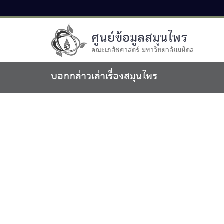
ศูนย์ข้อมูลสมุนไพร
คณะเภสัชศาสตร์ มหาวิทยาลัยมหิดล
บอกกล่าวเล่าเรื่องสมุนไพร