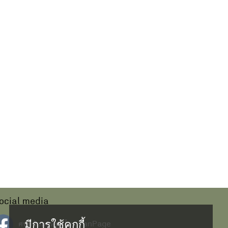
ocial media
มีการใช้คุกกี้
ศนย์ข้อมูลสมุนไพร FanPage