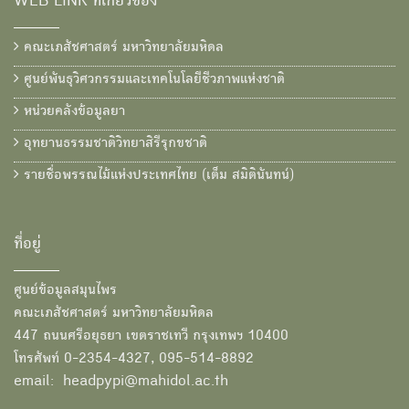
WEB LINK ที่เกี่ยวข้อง
คณะเภสัชศาสตร์ มหาวิทยาลัยมหิดล
ศูนย์พันธุวิศวกรรมและเทคโนโลยีชีวภาพแห่งชาติ
หน่วยคลังข้อมูลยา
อุทยานธรรมชาติวิทยาสิรีรุกขชาติ
รายชื่อพรรณไม้แห่งประเทศไทย (เต็ม สมิตินันทน์)
ที่อยู่
ศูนย์ข้อมูลสมุนไพร
คณะเภสัชศาสตร์ มหาวิทยาลัยมหิดล
447 ถนนศรีอยุธยา เขตราชเทวี กรุงเทพฯ 10400
โทรศัพท์ 0-2354-4327, 095-514-8892
email: headpypi@mahidol.ac.th