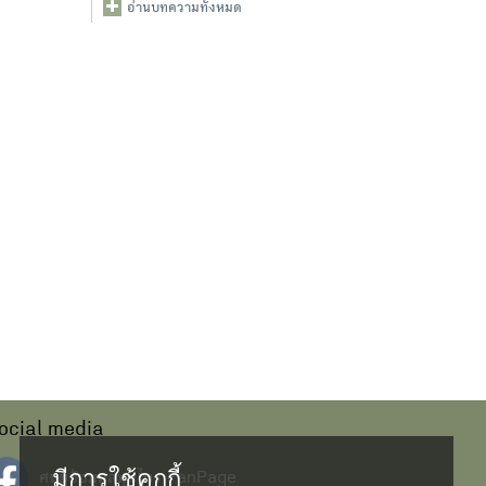
อ่านบทความทั้งหมด
ocial media
มีการใช้คุกกี้
ศนย์ข้อมูลสมุนไพร FanPage