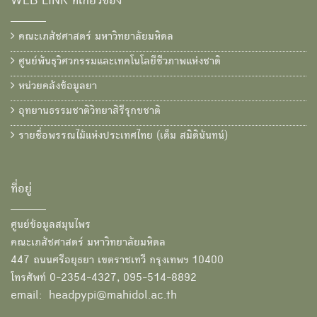
WEB LINK ที่เกี่ยวข้อง
คณะเภสัชศาสตร์ มหาวิทยาลัยมหิดล
ศูนย์พันธุวิศวกรรมและเทคโนโลยีชีวภาพแห่งชาติ
หน่วยคลังข้อมูลยา
อุทยานธรรมชาติวิทยาสิรีรุกขชาติ
รายชื่อพรรณไม้แห่งประเทศไทย (เต็ม สมิตินันทน์)
ที่อยู่
ศูนย์ข้อมูลสมุนไพร
คณะเภสัชศาสตร์ มหาวิทยาลัยมหิดล
447 ถนนศรีอยุธยา เขตราชเทวี กรุงเทพฯ 10400
โทรศัพท์ 0-2354-4327, 095-514-8892
email: headpypi@mahidol.ac.th