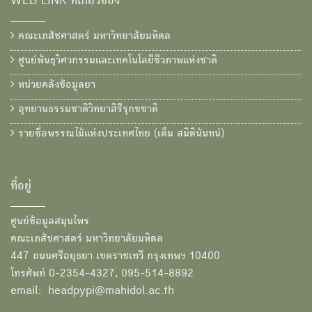
WEB LINK ที่เกี่ยวข้อง
คณะเภสัชศาสตร์ มหาวิทยาลัยมหิดล
ศูนย์พันธุวิศวกรรมและเทคโนโลยีชีวภาพแห่งชาติ
หน่วยคลังข้อมูลยา
อุทยานธรรมชาติวิทยาสิรีรุกขชาติ
รายชื่อพรรณไม้แห่งประเทศไทย (เต็ม สมิตินันทน์)
ที่อยู่
ศูนย์ข้อมูลสมุนไพร
คณะเภสัชศาสตร์ มหาวิทยาลัยมหิดล
447 ถนนศรีอยุธยา เขตราชเทวี กรุงเทพฯ 10400
โทรศัพท์ 0-2354-4327, 095-514-8892
email: headpypi@mahidol.ac.th