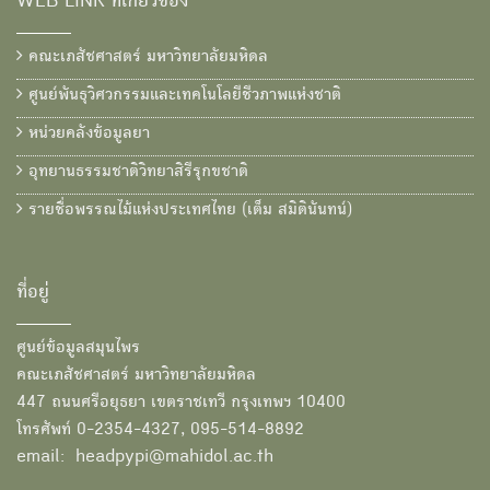
WEB LINK ที่เกี่ยวข้อง
คณะเภสัชศาสตร์ มหาวิทยาลัยมหิดล
ศูนย์พันธุวิศวกรรมและเทคโนโลยีชีวภาพแห่งชาติ
หน่วยคลังข้อมูลยา
อุทยานธรรมชาติวิทยาสิรีรุกขชาติ
รายชื่อพรรณไม้แห่งประเทศไทย (เต็ม สมิตินันทน์)
ที่อยู่
ศูนย์ข้อมูลสมุนไพร
คณะเภสัชศาสตร์ มหาวิทยาลัยมหิดล
447 ถนนศรีอยุธยา เขตราชเทวี กรุงเทพฯ 10400
โทรศัพท์ 0-2354-4327, 095-514-8892
email: headpypi@mahidol.ac.th