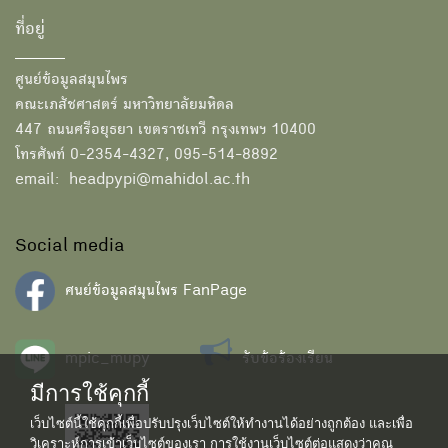
ที่อยู่
ศูนย์ข้อมูลสมุนไพร
คณะเภสัชศาสตร์ มหาวิทยาลัยมหิดล
447 ถนนศรีอยุธยา เขตราชเทวี กรุงเทพฯ 10400
โทรศัพท์ 0-2354-4327, 095-514-8892
email: headpypi@mahidol.ac.th
Social media
ศนย์ข้อมูลสมุนไพร FanPage
mpic_mupy
รับข้อร้องเรียน
มีการใช้คุกกี้
เว็บไซต์นี้ใช้คุกกี้เพื่อปรับปรุงเว็บไซต์ให้ทำงานได้อย่างถูกต้อง และเพื่อ
วิเคราะห์การเข้าเว็บไซต์ของเรา การใช้งานเว็บไซต์ต่อแสดงว่าคุณ