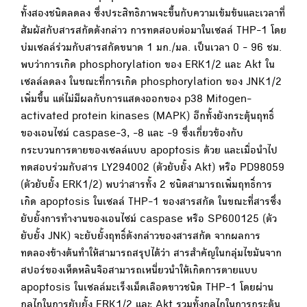
ทั้งสองชนิดลดลง ซึ่งประสิทธิภาพจะขึ้นกับความเข้มข้นและเวลาที่
สัมผัสกับสารสกัดดังกล่าว การทดสอบต่อมาในเซลล์ THP-1 โดย
บ่มเซลล์ร่วมกับสารสกัดขนาด 1 มก./มล. เป็นเวลา 0 - 96 ชม.
พบว่าการเกิด phosphorylation ของ ERK1/2 และ Akt ใน
เซลล์ลดลง ในขณะที่การเกิด phosphorylation ของ JNK1/2
เพิ่มขึ้น แต่ไม่มีผลกับการแสดงออกของ p38 Mitogen-
activated protein kinases (MAPK) อีกทั้งยังกระตุ้นฤทธิ์
ของเอนไซม์ caspase-3, -8 และ -9 ซึ่งเกี่ยวข้องกับ
กระบวนการตายของเซลล์แบบ apoptosis ด้วย และเมื่อนำไป
ทดสอบร่วมกับสาร LY294002 (ตัวยับยั้ง Akt) หรือ PD98059
(ตัวยับยั้ง ERK1/2) พบว่าสารทั้ง 2 ชนิดสามารถเพิ่มฤทธิ์การ
เกิด apoptosis ในเซลล์ THP-1 ของสารสกัด ในขณะที่สารซึ่ง
ยับยั้งการทำงานของเอนไซม์ caspase หรือ SP600125 (ตัว
ยับยั้ง JNK) จะยับยั้งฤทธิ์ดังกล่าวของสารสกัด จากผลการ
ทดลองข้างต้นทำให้สามารถสรุปได้ว่า สารสำคัญในกลุ่มไขมันจาก
สปอร์ของเห็ดหลินจือสามารถเหนี่ยวนำให้เกิดการตายแบบ
apoptosis ในเซลล์มะเร็งเม็ดเลือดขาวชนิด THP-1 โดยผ่าน
กลไกในการยับยั้ง ERK1/2 และ Akt รวมทั้งกลไกในการกระตุ้น