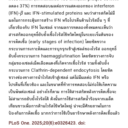
ลดลง 37%) การทดสอบผลต่อการแสดงออกของ interferon
(IFN)-
β
และ IFN-stimulated proteins พบว่าสารสกัดไม่มี
ผลในการกระตุ้นการสร้าง IFN หรือโปรตีนต้านไวรัสอื่น ๆ ที่
เกี่ยวข้องกับ IFN ในเซลล์ จากผลการทดลองทั้งหมดจะเห็นว่า
สารสกัดออกฤทธิ์ยับยั้งเชื้อไวรัสไข้หวัดใหญ่ในระยะเริ่มต้นของ
การติดเชื้อ (early stages of infection) โดยขัดขวาง
กระบวนการเกาะติดและการบุกรุกเข้าสู่เซลล์ของไวรัส ออกฤทธิ์
ยับยั้งกระบวนการ haemagglutination โดยขัดขวางการจับ
กลุ่มของเซลล์เม็ดเลือดแดงที่เกิดจากเชื้อไวรัส รวมทั้งยับยั้ง
กระบวนการ Clathrin-dependent endocytosis โดยขัด
ขวางช่องทางการนำไวรัสเข้าสู่เซลล์ แต่ไม่มีผลต่อ IFN หรือ
โปรตีนที่เกี่ยวข้อง และในขนาดที่ทำการทดสอบไม่ก่อให้เกิดความ
เป็นพิษต่อเซลล์ อย่างไรก็ตาม การให้สารสกัดหลังการติดเชื้อจะ
ไม่สามารถยับยั้งไวรัสได้ ดังนั้นการใช้สารสกัดน้ำร้อนจากเมล็ด
เทียนขาวเพื่อการต้านไวรัสไข้หวัดใหญ่ น่าจะมีศักยภาพในการ
ป้องกันการติดเชื้อ มากกว่าการใช้เป็นยารักษาหลังการติดเชื้อแล้ว
PLoS One. 2025;20(6):e0326423. doi: