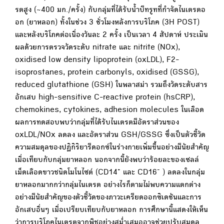
รตสูง (~400 มก./ครั้ง) กับกลุ่มที่ได้รับน้ำบีทรูทที่กำจัดไนเตรตอ
อก (ยาหลอก) ทั้งในช่วง 3 ชั่วโมงหลังการบริโภค (3H POST)
และหลังบริโภคต่อเนื่องวันละ 2 ครั้ง เป็นเวลา 4 สัปดาห์ ประเมิน
ผลด้วยการตรวจวัดระดับ nitrate และ nitrite (NOx),
oxidised low density lipoprotein (oxLDL), F2-
isoprostanes, protein carbonyls, oxidised (GSSG),
reduced glutathione (GSH) ในพลาสม่า รวมถึงวัดระดับสาร
อักเสบ high-sensitive C-reactive protein (hsCRP),
chemokines, cytokines, adhesion molecules ในเลือด
ผลการทดสอบพบว่ากลุ่มที่ได้รับไนเตรตมีอัตราส่วนของ
oxLDL/NOx ลดลง และอัตราส่วน GSH/GSSG ซึ่งเป็นตัวชี้วัด
ความสมดุลของปฏิกิริยารีดอกซ์ในร่างกายเพิ่มขึ้นอย่างมีนัยสำคัญ
เมื่อเทียบกับกลุ่มยาหลอก นอกจากนี้ยังพบว่าร้อยละของเซลล์
+
-
เม็ดเลือดขาวชนิดโมโนไซต์ (CD14
และ CD16
) ลดลงในกลุ่ม
ยาหลอกมากกว่ากลุ่มไนเตรต อย่างไรก็ตามไม่พบความแตกต่าง
อย่างมีนัยสำคัญของตัวชี้วัดของภาวะเครียดออกซิเดชันและการ
อักเสบอื่นๆ เมื่อเปรียบเทียบกับยาหลอก การศึกษานี้แสดงให้เห็น
ว่าการบริโภคไนเตรตจากพืชอย่างสม่ำเสมออาจช่วยปรับสมดุล