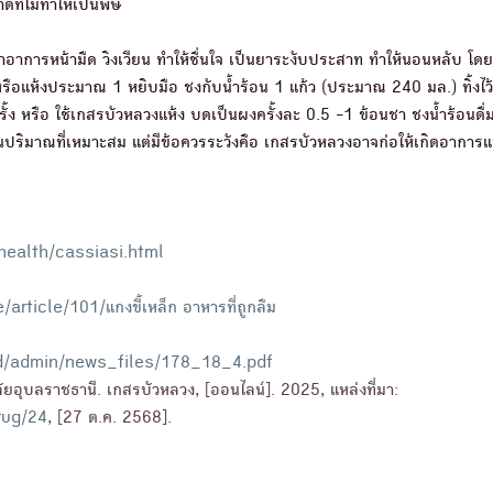
ี่ไม่ทำให้เป็นพิษ
าการหน้ามืด วิงเวียน ทำให้ชื่นใจ เป็นยาระงับประสาท ทำให้นอนหลับ โดย
รือแห้งประมาณ 1 หยิบมือ ชงกับน้ำร้อน 1 แก้ว (ประมาณ 240 มล.) ทิ้งไ
 ครั้ง หรือ ใช้เกสรบัวหลวงแห้ง บดเป็นผงครั้งละ 0.5 -1 ข้อนชา ชงน้ำร้อนดื่
ปริมาณที่เหมาะสม แต่มีข้อควรระวังคือ เกสรบัวหลวงอาจก่อให้เกิดอาการแ
health/cassiasi.html
ticle/101/แกงขี้เหล็ก อาหารที่ถูกลืม
oqd/admin/news_files/178_18_4.pdf
ยอุบลราชธานี. เกสรบัวหลวง, [ออนไลน์]. 2025, แหล่งที่มา:
rug/24
, [27 ต.ค. 2568].