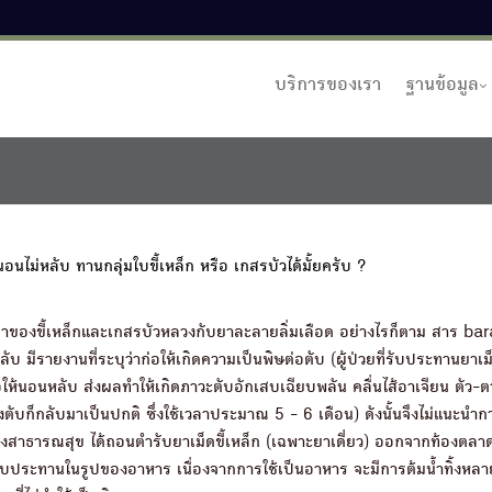
บริการของเรา
ฐานข้อมูล
อนไม่หลับ ทานกลุ่มใบขี้เหล็ก หรือ เกสรบัวได้มั้ยครับ ?
ิริยาของขี้เหล็กและเกสรบัวหลวงกับยาละลายลิ่มเลือด อย่างไรก็ตาม สาร ba
บ มีรายงานที่ระบุว่าก่อให้เกิดความเป็นพิษต่อตับ (ผู้ป่วยที่รับประทานยาเม็
อให้นอนหลับ ส่งผลทำให้เกิดภาวะตับอักเสบเฉียบพลัน คลื่นไส้อาเจียน ตัว-ต
ตับก็กลับมาเป็นปกติ ซึ่งใช้เวลาประมาณ 5 - 6 เดือน) ดังนั้นจึงไม่แนะนำการ
งสาธารณสุข ได้ถอนตำรับยาเม็ดขี้เหล็ก (เฉพาะยาเดี่ยว) ออกจากท้องตลา
ประทานในรูปของอาหาร เนื่องจากการใช้เป็นอาหาร จะมีการต้มน้ำทิ้งหลายค