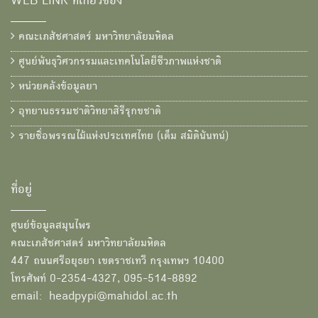
WEB LINK ที่เกี่ยวข้อง
คณะเภสัชศาสตร์ มหาวิทยาลัยมหิดล
ศูนย์พันธุวิศวกรรมและเทคโนโลยีชีวภาพแห่งชาติ
หน่วยคลังข้อมูลยา
อุทยานธรรมชาติวิทยาสิรีรุกขชาติ
รายชื่อพรรณไม้แห่งประเทศไทย (เต็ม สมิตินันทน์)
ที่อยู่
ศูนย์ข้อมูลสมุนไพร
คณะเภสัชศาสตร์ มหาวิทยาลัยมหิดล
447 ถนนศรีอยุธยา เขตราชเทวี กรุงเทพฯ 10400
โทรศัพท์ 0-2354-4327, 095-514-8892
email: headpypi@mahidol.ac.th