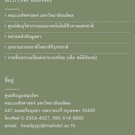
WEB LINK ที่เกี่ยวข้อง
คณะเภสัชศาสตร์ มหาวิทยาลัยมหิดล
ศูนย์พันธุวิศวกรรมและเทคโนโลยีชีวภาพแห่งชาติ
หน่วยคลังข้อมูลยา
อุทยานธรรมชาติวิทยาสิรีรุกขชาติ
รายชื่อพรรณไม้แห่งประเทศไทย (เต็ม สมิตินันทน์)
ที่อยู่
ศูนย์ข้อมูลสมุนไพร
คณะเภสัชศาสตร์ มหาวิทยาลัยมหิดล
447 ถนนศรีอยุธยา เขตราชเทวี กรุงเทพฯ 10400
โทรศัพท์ 0-2354-4327, 095-514-8892
email: headpypi@mahidol.ac.th