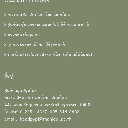
WEB LINK ที่เกี่ยวข้อง
คณะเภสัชศาสตร์ มหาวิทยาลัยมหิดล
ศูนย์พันธุวิศวกรรมและเทคโนโลยีชีวภาพแห่งชาติ
หน่วยคลังข้อมูลยา
อุทยานธรรมชาติวิทยาสิรีรุกขชาติ
รายชื่อพรรณไม้แห่งประเทศไทย (เต็ม สมิตินันทน์)
ที่อยู่
ศูนย์ข้อมูลสมุนไพร
คณะเภสัชศาสตร์ มหาวิทยาลัยมหิดล
447 ถนนศรีอยุธยา เขตราชเทวี กรุงเทพฯ 10400
โทรศัพท์ 0-2354-4327, 095-514-8892
email: headpypi@mahidol.ac.th