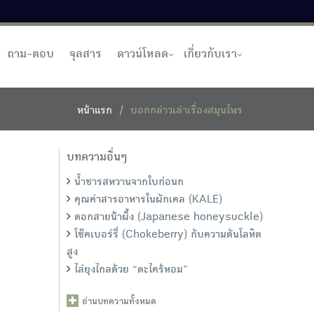
ถาม-ตอบ
จุลสาร
ดาวน์โหลด
เกี่ยวกับเรา
หน้าแรก
บอกกล่าวเล่าเรื่องสมุนไพร
บทความอื่นๆ
น้ำชารสหวานจากใบก่อนก
คุณค่าสารอาหารในผักเคล (KALE)
ดอกสายน้้าผึ้ง (Japanese honeysuckle)
โช๊คเบอร์รี่ (Chokeberry) กับความดันโลหิต
สูง
ไล่ยุงไกลด้วย “ตะไคร้หอม”
อ่านบทความทั้งหมด