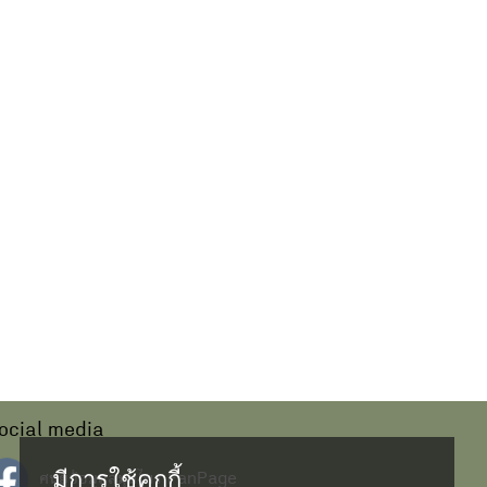
ocial media
มีการใช้คุกกี้
ศนย์ข้อมูลสมุนไพร FanPage