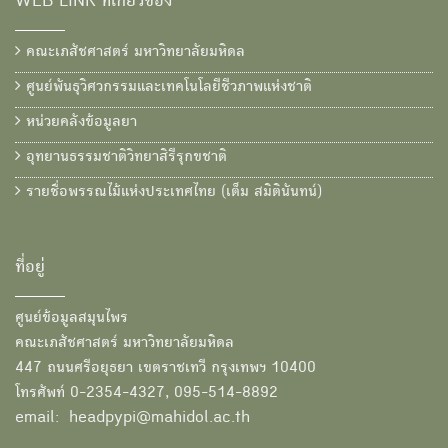
WEB LINK ที่เกี่ยวข้อง
คณะเภสัชศาสตร์ มหาวิทยาลัยมหิดล
ศูนย์พันธุวิศวกรรมและเทคโนโลยีชีวภาพแห่งชาติ
หน่วยคลังข้อมูลยา
อุทยานธรรมชาติวิทยาสิรีรุกขชาติ
รายชื่อพรรณไม้แห่งประเทศไทย (เต็ม สมิตินันทน์)
ที่อยู่
ศูนย์ข้อมูลสมุนไพร
คณะเภสัชศาสตร์ มหาวิทยาลัยมหิดล
447 ถนนศรีอยุธยา เขตราชเทวี กรุงเทพฯ 10400
โทรศัพท์ 0-2354-4327, 095-514-8892
email: headpypi@mahidol.ac.th