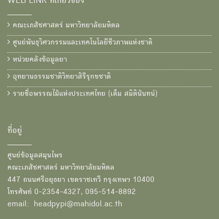
WEB LINK ที่เกี่ยวข้อง
คณะเภสัชศาสตร์ มหาวิทยาลัยมหิดล
ศูนย์พันธุวิศวกรรมและเทคโนโลยีชีวภาพแห่งชาติ
หน่วยคลังข้อมูลยา
อุทยานธรรมชาติวิทยาสิรีรุกขชาติ
รายชื่อพรรณไม้แห่งประเทศไทย (เต็ม สมิตินันทน์)
ที่อยู่
ศูนย์ข้อมูลสมุนไพร
คณะเภสัชศาสตร์ มหาวิทยาลัยมหิดล
447 ถนนศรีอยุธยา เขตราชเทวี กรุงเทพฯ 10400
โทรศัพท์ 0-2354-4327, 095-514-8892
email: headpypi@mahidol.ac.th