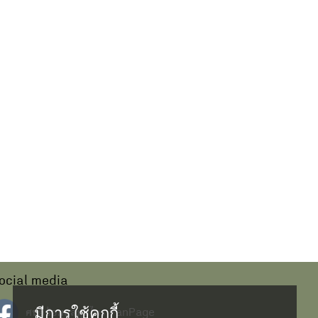
ocial media
มีการใช้คุกกี้
ศนย์ข้อมูลสมุนไพร FanPage