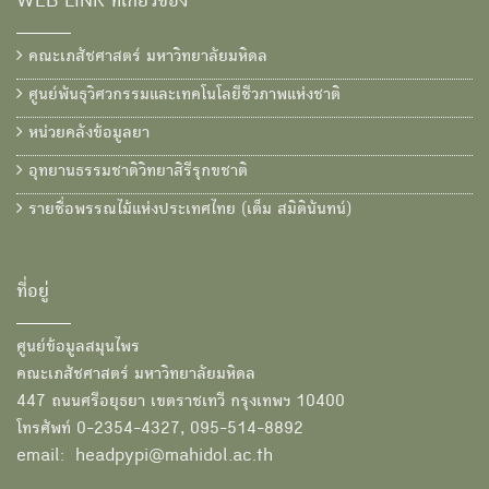
WEB LINK ที่เกี่ยวข้อง
คณะเภสัชศาสตร์ มหาวิทยาลัยมหิดล
ศูนย์พันธุวิศวกรรมและเทคโนโลยีชีวภาพแห่งชาติ
หน่วยคลังข้อมูลยา
อุทยานธรรมชาติวิทยาสิรีรุกขชาติ
รายชื่อพรรณไม้แห่งประเทศไทย (เต็ม สมิตินันทน์)
ที่อยู่
ศูนย์ข้อมูลสมุนไพร
คณะเภสัชศาสตร์ มหาวิทยาลัยมหิดล
447 ถนนศรีอยุธยา เขตราชเทวี กรุงเทพฯ 10400
โทรศัพท์ 0-2354-4327, 095-514-8892
email: headpypi@mahidol.ac.th