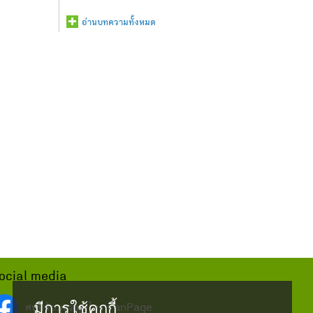
อ่านบทความทั้งหมด
ocial media
มีการใช้คุกกี้
ศนย์ข้อมูลสมุนไพร FanPage