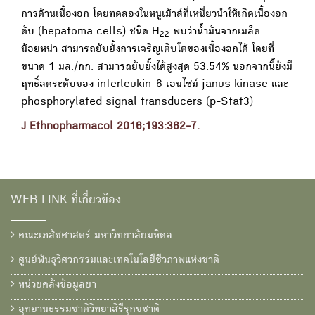
การต้านเนื้องอก โดยทดลองในหนูเม้าส์ที่เหนี่ยวนำให้เกิดเนื้องอก
ตับ (hepatoma cells) ชนิด H
พบว่าน้ำมันจากเมล็ด
22
น้อยหน่า สามารถยับยั้งการเจริญเติบโตของเนื้องอกได้ โดยที่
ขนาด 1 มล./กก. สามารถยับยั้งได้สูงสุด 53.54% นอกจากนี้ยังมี
ฤทธิ์ลดระดับของ interleukin-6 เอนไซม์ janus kinase และ
phosphorylated signal transducers (p-Stat3)
J Ethnopharmacol 2016;193:362-7.
WEB LINK ที่เกี่ยวข้อง
คณะเภสัชศาสตร์ มหาวิทยาลัยมหิดล
ศูนย์พันธุวิศวกรรมและเทคโนโลยีชีวภาพแห่งชาติ
หน่วยคลังข้อมูลยา
อุทยานธรรมชาติวิทยาสิรีรุกขชาติ