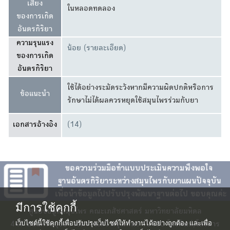
เสี่ยง
ในหลอดทดลอง
ของการเกิด
อันตรกิริยา
ความรุนแรง
น้อย (รายละเอียด)
ของการเกิด
อันตรกิริยา
ใช้ได้อย่างระมัดระวังหากมีความผิดปกติหรือการ
ข้อแนะนำ
รักษาไม่ได้ผลควรหยุดใช้สมุนไพรร่วมกับยา
เอกสารอ้างอิง
(14)
มีการใช้คุกกี้
ศูนยข้อมูลสมุนไพร คณะเภสัชศาสตร์ มหาวิทยาลัยมหิดล
เว็บไซต์นี้ใช้คุกกี้เพื่อปรับปรุงเว็บไซต์ให้ทำงานได้อย่างถูกต้อง และเพื่อ
447 ถนนศรีอยุธยา เขตราชเทวี กรุงเทพฯ 10400 โทรศัพท์/โทรสาร