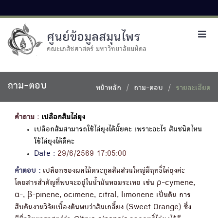
ศูนย์ข้อมูลสมุนไพร
Toggl
navig
คณะเภสัชศาสตร์ มหาวิทยาลัยมหิดล
ถาม-ตอบ
หน้าหลัก
ถาม-ตอบ
รายละเอียด
คำถาม :
เปลือกส้มไล่ยุง
เปลือกส้มสามารถใช้ไล่ยุงได้มั้ยคะ เพราะอะไร ส้มชนิดไหน
ใช้ไล่ยุงได้ดีคะ
Date :
29/6/2569 17:05:00
คำตอบ :
เปลือกของผลไม้ตระกูลส้มส่วนใหญ่มีฤทธิ์ไล่ยุงค่ะ
โดยสารสำคัญที่พบจะอยู่ในน้ำมันหอมระเหย เช่น ρ-cymene,
α-, β-pinene, ocimene, citral, limonene เป็นต้น การ
สืบค้นงานวิจัยเบื้องต้นพบว่าส้มเกลี้ยง (Sweet Orange) ซึ่ง