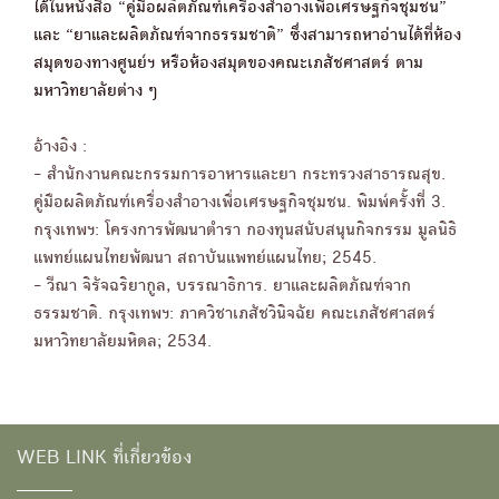
ได้ในหนังสือ “คู่มือผลิตภัณฑ์เครื่องสำอางเพื่อเศรษฐกิจชุมชน”
และ “ยาและผลิตภัณฑ์จากธรรมชาติ” ซึ่งสามารถหาอ่านได้ที่ห้อง
สมุดของทางศูนย์ฯ หรือห้องสมุดของคณะเภสัชศาสตร์ ตาม
มหาวิทยาลัยต่าง ๆ
อ้างอิง :
- สำนักงานคณะกรรมการอาหารและยา กระทรวงสาธารณสุข.
คู่มือผลิตภัณฑ์เครื่องสำอางเพื่อเศรษฐกิจชุมชน. พิมพ์ครั้งที่ 3.
กรุงเทพฯ: โครงการพัฒนาตำรา กองทุนสนับสนุนกิจกรรม มูลนิธิ
แพทย์แผนไทยพัฒนา สถาบันแพทย์แผนไทย; 2545.
- วีณา จิรัจฉริยากูล, บรรณาธิการ. ยาและผลิตภัณฑ์จาก
ธรรมชาติ. กรุงเทพฯ: ภาควิชาเภสัชวินิจฉัย คณะเภสัชศาสตร์
มหาวิทยาลัยมหิดล; 2534.
WEB LINK ที่เกี่ยวข้อง