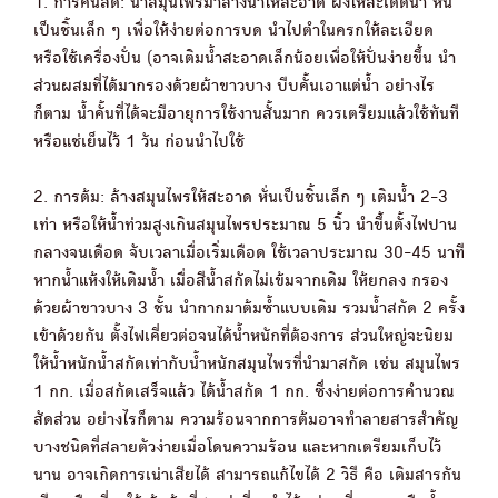
1. การคั้นสด: นำสมุนไพรมาล้างน้ำให้สะอาด ผึ่งให้สะเด็ดน้ำ หั่น
เป็นชิ้นเล็ก ๆ เพื่อให้ง่ายต่อการบด นำไปตำในครกให้ละเอียด
หรือใช้เครื่องปั่น (อาจเติมน้ำสะอาดเล็กน้อยเพื่อให้ปั่นง่ายขึ้น นำ
ส่วนผสมที่ได้มากรองด้วยผ้าขาวบาง บีบคั้นเอาแต่น้ำ อย่างไร
ก็ตาม น้ำคั้นที่ได้จะมีอายุการใช้งานสั้นมาก ควรเตรียมแล้วใช้ทันที
หรือแช่เย็นไว้ 1 วัน ก่อนนำไปใช้
2. การต้ม: ล้างสมุนไพรให้สะอาด หั่นเป็นชิ้นเล็ก ๆ เติมน้ำ 2-3
เท่า หรือให้น้ำท่วมสูงเกินสมุนไพรประมาณ 5 นิ้ว นำขึ้นตั้งไฟปาน
กลางจนเดือด จับเวลาเมื่อเริ่มเดือด ใช้เวลาประมาณ 30-45 นาที
หากน้ำแห้งให้เติมน้ำ เมื่อสีน้ำสกัดไม่เข้มจากเดิม ให้ยกลง กรอง
ด้วยผ้าขาวบาง 3 ชั้น นำกากมาต้มซ้ำแบบเดิม รวมน้ำสกัด 2 ครั้ง
เข้าด้วยกัน ตั้งไฟเคี่ยวต่อจนได้น้ำหนักที่ต้องการ ส่วนใหญ่จะนิยม
ให้น้ำหนักน้ำสกัดเท่ากับน้ำหนักสมุนไพรที่นำมาสกัด เช่น สมุนไพร
1 กก. เมื่อสกัดเสร็จแล้ว ได้น้ำสกัด 1 กก. ซึ่งง่ายต่อการคำนวณ
สัดส่วน อย่างไรก็ตาม ความร้อนจากการต้มอาจทำลายสารสำคัญ
บางชนิดที่สลายตัวง่ายเมื่อโดนความร้อน และหากเตรียมเก็บไว้
นาน อาจเกิดการเน่าเสียได้ สามารถแก้ไขได้ 2 วิธี คือ เติมสารกัน