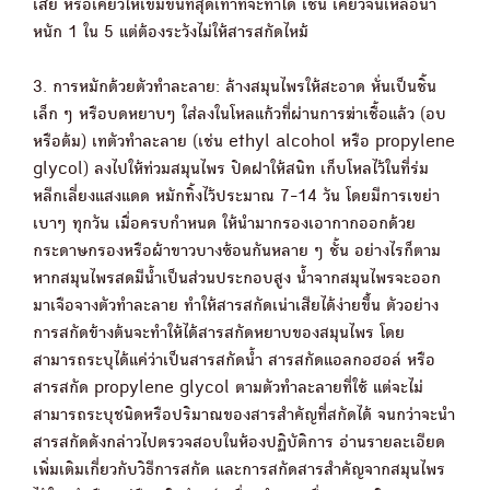
เสีย หรือเคี่ยวให้เข้มข้นที่สุดเท่าที่จะทำได้ เช่น เคี่ยวจนเหลือน้ำ
หนัก 1 ใน 5 แต่ต้องระวังไม่ให้สารสกัดไหม้
3. การหมักด้วยตัวทำละลาย: ล้างสมุนไพรให้สะอาด หั่นเป็นชิ้น
เล็ก ๆ หรือบดหยาบๆ ใส่ลงในโหลแก้วที่ผ่านการฆ่าเชื้อแล้ว (อบ
หรือต้ม) เทตัวทำละลาย (เช่น ethyl alcohol หรือ propylene
glycol) ลงไปให้ท่วมสมุนไพร ปิดฝาให้สนิท เก็บโหลไว้ในที่ร่ม
หลีกเลี่ยงแสงแดด หมักทิ้งไว้ประมาณ 7-14 วัน โดยมีการเขย่า
เบาๆ ทุกวัน เมื่อครบกำหนด ให้นำมากรองเอากากออกด้วย
กระดาษกรองหรือผ้าขาวบางซ้อนกันหลาย ๆ ชั้น อย่างไรก็ตาม
หากสมุนไพรสดมีน้ำเป็นส่วนประกอบสูง น้ำจากสมุนไพรจะออก
มาเจือจางตัวทำละลาย ทำให้สารสกัดเน่าเสียได้ง่ายขึ้น ตัวอย่าง
การสกัดข้างต้นจะทำให้ได้สารสกัดหยาบของสมุนไพร โดย
สามารถระบุได้แค่ว่าเป็นสารสกัดน้ำ สารสกัดแอลกอฮอล์ หรือ
สารสกัด propylene glycol ตามตัวทำละลายที่ใช้ แต่จะไม่
สามารถระบุชนิดหรือปริมาณของสารสำคัญที่สกัดได้ จนกว่าจะนำ
สารสกัดดังกล่าวไปตรวจสอบในห้องปฏิบัติการ อ่านรายละเอียด
เพิ่มเติมเกี่ยวกับวิธีการสกัด และการสกัดสารสำคัญจากสมุนไพร