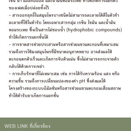
เช่น น้ำ แอลกอฮอล์ และน้ำมันหอมระเหย ทำให้เกิดการแยกตัว
ของเฟสเมื่อปล่อยทิ้งไว้
- สารออกฤทธิ์ในสมุนไพรบางชนิดไม่สามารถละลายได้ดีในตัวทำ
ละลายที่ใช้ในตำรับ โดยเฉพาะสารกลุ่ม เรซิน ไขมัน และน้ำมัน
หอมระเหย ซึ่งเป็นสารไม่ชอบน้ำ (hydrophobic compounds)
ทำให้เกิดการแยกชั้นได้
- การขาดสารช่วยประสานหรือสารช่วยแขวนตะกอนที่เหมาะสม
รวมถึงการใช้ผงสมุนไพรที่มีขนาดอนุภาคหยาบ อาจส่งผลให้
ตะกอนตกตัวเร็วและเกิดการจับตัวแน่น ซึ่งไม่สามารถกระจายตัว
กลับได้ด้วยการเขย่า
- การเก็บรักษาที่ไม่เหมาะสม เช่น การได้รับความร้อน แสง หรือ
ความชื้น รวมถึงการเปลี่ยนแปลงของค่า pH ซึ่งส่งผลให้
โครงสร้างของระบบอิมัลชันหรือสารช่วยแขวนตะกอนเสื่อมสภาพ
ทำให้ตำรับยาเกิดการแยกชั้น
WEB LINK ที่เกี่ยวข้อง