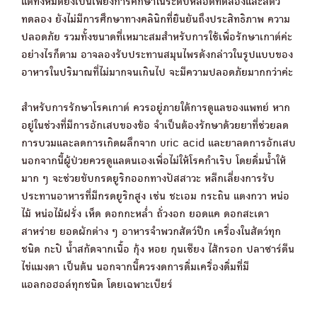
แต่ทั้งหมดยังเป็นเพียงการศึกษาในระดับหลอดทดลองและสัตว์
ทดลอง ยังไม่มีการศึกษาทางคลินิกที่ยืนยันถึงประสิทธิภาพ ความ
ปลอดภัย รวมทั้งขนาดที่เหมาะสมสำหรับการใช้เพื่อรักษาเกาต์ค่ะ
อย่างไรก็ตาม อาจลองรับประทานสมุนไพรดังกล่าวในรูปแบบของ
อาหารในปริมาณที่ไม่มากจนเกินไป จะมีความปลอดภัยมากกว่าค่ะ
สำหรับการรักษาโรคเกาต์ ควรอยู่ภายใต้การดูแลของแพทย์ หาก
อยู่ในช่วงที่มีการอักเสบของข้อ จำเป็นต้องรักษาด้วยยาที่ช่วยลด
การบวมและลดการเกิดผลึกจาก uric acid และยาลดการอักเสบ
นอกจากนี้ผู้ป่วยควรดูแลตนเองเพื่อไม่ให้โรคกำเริบ โดยดื่มน้ำให้
มาก ๆ จะช่วยขับกรดยูริกออกทางปัสสาวะ หลีกเลี่ยงการรับ
ประทานอาหารที่มีกรดยูริกสูง เช่น ชะเอม กระถิน แตงกวา หน่อ
ไม้ หน่อไม้ฝรั่ง เห็ด ดอกกะหล่ำ ถั่วงอก ยอดแค ดอกสะเดา
สาหร่าย ยอดผักต่าง ๆ อาหารจำพวกสัตว์ปีก เครื่องในสัตว์ทุก
ชนิด กะปิ น้ำสกัดจากเนื้อ กุ้ง หอย กุนเชียง ไส้กรอก ปลาซาร์ดีน
ไข่แมงดา เป็นต้น นอกจากนี้ควรงดการดื่มเครื่องดื่มที่มี
แอลกอฮอล์ทุกชนิด โดยเฉพาะเบียร์