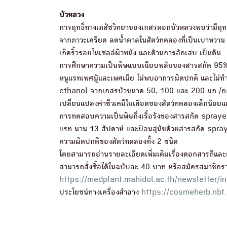
บัวหลวง
การฤทธิ์ทางเภสัชวิทยาของเกสรดอกบัวหลวงพบว่ามีฤทธ
จากภาวะเครียด ลดน้ำตาลในสัตว์ทดลองที่เป็นเบาหวาน 
เกิดริ้วรอยในเซลล์ผิวหนัง และต้านการอักเสบ เป็นต้น
การศึกษาความเป็นพิษแบบเฉียบพลันของสารสกัด 95% e
หนูแรทเพศผู้และเพศเมีย ไม่พบอาการผิดปกติ และไม่
ethanol จากเกสรบัวขนาด 50, 100 และ 200 มก./กก. น
เปลี่ยนแปลงค่าชีวเคมีในเลือดของสัตว์ทดลองเล็กน้อยแ
การทดสอบความเป็นพิษกึ่งเรื้อรังของสารสกัด spray
แรท นาน 13 สัปดาห์ และป้อนสุนัขด้วยสารสกัด spra
ความผิดปกติของสัตว์ทดลองทั้ง 2 ชนิด
โดยสามารถอ่านรายละเอียดเพิ่มเติมเรื่องดอกสารภีและเ
สามารถสั่งซื้อได้ในฉบับละ 40 บาท หรือสมัครสมาชิกร
https://medplant.mahidol.ac.th/newsletter/i
ประโยชน์ทางเครื่องสำอาง
https://cosmeherb.nbt.