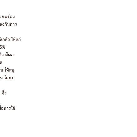
ำบกพร่อง
้องกันการ
ตัว ให้แก่
95%
ัว มีผล
ัด
 ให้หนู
น ไม่พบ
ซึ่ง
่อการใช้