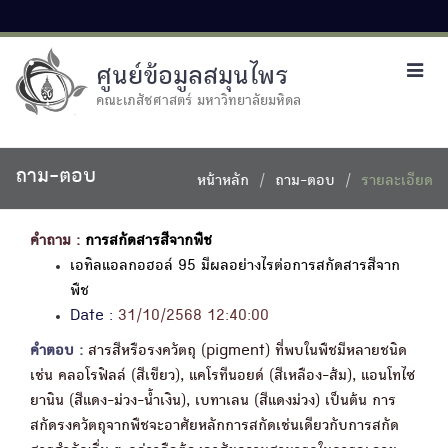
ศูนย์ข้อมูลสมุนไพร
Toggl
navig
คณะเภสัชศาสตร์ มหาวิทยาลัยมหิดล
ถาม-ตอบ
หน้าหลัก
ถาม-ตอบ
รายละเอียด
คำถาม :
การสกัดสารสีจากพืช
เอทิลแอลกอฮอล์ 95 มีผลอย่างไรต่อการสกัดสารสีจาก
พืช
Date :
31/10/2568 12:40:00
คำตอบ :
สารสีหรือรงควัตถุ (pigment) ที่พบในพืชมีหลายชนิด
เช่น คลอโรฟิลล์ (สีเขียว), แคโรทีนอยด์ (สีเหลือง-ส้ม), แอนโทไซ
ยานิน (สีแดง-ม่วง-น้ำเงิน), เบทาเลน (สีแดงม่วง) เป็นต้น การ
สกัดรงควัตถุจากพืชจะอาศัยหลักการสกัดเช่นเดียวกับการสกัด