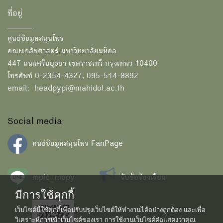
ที่อยู่
ศูนย์ข้อมูลสมุนไพร
คณะเภสัชศาสตร์ มหาวิทยาลัยมหิดล
447 ถนนศรีอยุธยา เขตราชเทวี กรุงเทพฯ 10400
โทรศัพท์ 0-2354-4327, 095-514-8892
email: headpypi@mahidol.ac.th
Social media
ศนย์ข้อมูลสมุนไพร FanPage
mpic_mupy
รับข้อร้องเรียน
มีการใช้คุกกี้
เว็บไซต์นี้ใช้คุกกี้เพื่อปรับปรุงเว็บไซต์ให้ทำงานได้อย่างถูกต้อง และเพื่อ
วิเคราะห์การเข้าเว็บไซต์ของเรา การใช้งานเว็บไซต์ต่อแสดงว่าคุณ