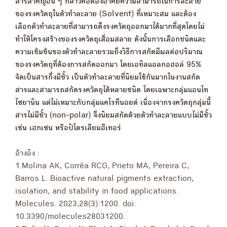
สารสำคัญอื่น ๆ กล่าวคือต้องอาศัยความสามารถในการละลาย
ของรงควัตถุในตัวทำละลาย (Solvent) ที่เหมาะสม และต้อง
เลือกตัวทำละลายที่สามารถดึงรงควัตถุออกมาได้มากที่สุดโดยไม่
ทำให้โครงสร้างของรงควัตถุเสื่อมสลาย ดังนั้นการเลือกชนิดและ
ความเข้มข้นของตัวทำละลายรวมถึงวิธีการสกัดมีผลต่อปริมาณ
ของรงควัตถุที่ต้องการสกัดออกมา โดยเอทิลแอลกอฮอล์ 95%
จัดเป็นสารกึ่งมีขั้ว เป็นตัวทำละลายที่นิยมใช้กันมากในงานสกัด
สารและสามารถสกัดรงควัตถุได้หลายชนิด โดยเฉพาะกลุ่มแอนโท
ไซยานิน แต่ไม่เหมาะกับกลุ่มแคโรทีนอยด์ เนื่องจากรงควัตถุกลุ่มนี้
สารไม่มีขั้ว (non-polar) จึงนิยมสกัดด้วยตัวทำละลายแบบไม่มีขั้ว
เช่น เฮกเซน หรือปิโตรเลียมอีเทอร์
อ้างอิง :
1.Molina AK, Corrêa RCG, Prieto MA, Pereira C,
Barros L. Bioactive natural pigments extraction,
isolation, and stability in food applications.
Molecules. 2023;28(3):1200. doi:
10.3390/molecules28031200.