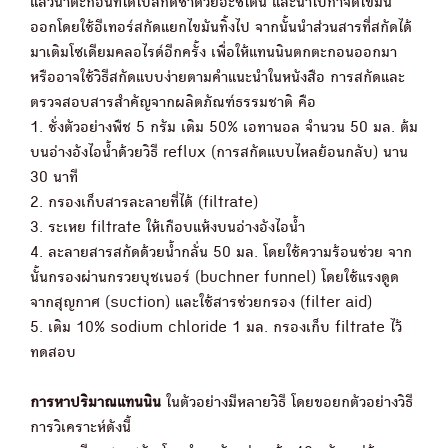
แล้วนำตะกอนที่ได้ไปสกัดซ้ำด้วยอะซิโตน และนำไปกำจัดไขมัน
ออกโดยใช้อีเทอร์สกัดแยกไขมันทิ้งไป จากนั้นนำส่วนสารที่สกัดได้
มาเติมโซเดียมคลอไรด์อีกครั้ง เพื่อให้แทนนินตกตะกอนออกมา
หรืออาจใช้วิธีสกัดแบบง่ายตามคำแนะนำในหนังสือ การสกัดและ
ตรวจสอบสารสำคัญจากผลิตภัณฑ์ธรรมชาติ คือ
1. ชั่งตัวอย่างพืช 5 กรัม เติม 50% เอทานอล จำนวน 50 มล. ต้ม
บนอ่างอังไอน้ำด้วยวิธี reflux (การสกัดแบบไหลย้อนกลับ) นาน
30 นาที
2. กรองเก็บสารละลายที่ได้ (filtrate)
3. ระเหย filtrate ให้เกือบแห้งบนอ่างอังไอน้ำ
4. ละลายสารสกัดด้วยน้ำกลั่น 50 มล. โดยใช้ความร้อนช่วย จาก
นั้นกรองผ่านกรวยบุชเนอร์ (buchner funnel) โดยใช้แรงดูด
จากสุญกาศ (suction) และใช้สารช่วยกรอง (filter aid)
5. เติม 10% sodium chloride 1 มล. กรองเก็บ filtrate ไว้
ทดสอบ
การหาปริมาณแทนนิน
ในตัวอย่างมีหลายวิธี โดยขอยกตัวอย่างวิธี
การวิเคราะห์ดังนี้