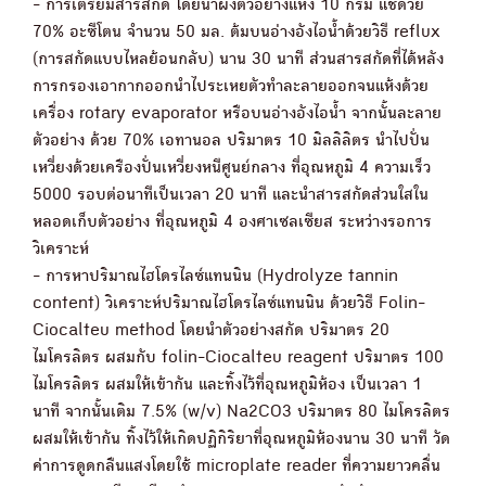
- การเตรียมสารสกัด โดยนำผงตัวอย่างแห้ง 10 กรัม แช่ด้วย
70% อะซีโตน จำนวน 50 มล. ต้มบนอ่างอังไอน้ำด้วยวิธี reflux
(การสกัดแบบไหลย้อนกลับ) นาน 30 นาที ส่วนสารสกัดที่ได้หลัง
การกรองเอากากออกนำไประเหยตัวทำละลายออกจนแห้งด้วย
เครื่อง rotary evaporator หรือบนอ่างอังไอน้ำ จากนั้นละลาย
ตัวอย่าง ด้วย 70% เอทานอล ปริมาตร 10 มิลลิลิตร นำไปปั่น
เหวี่ยงด้วยเครืองปั่นเหวี่ยงหนีศูนย์กลาง ที่อุณหภูมิ 4 ความเร็ว
5000 รอบต่อนาทีเป็นเวลา 20 นาที และนำสารสกัดส่วนใสใน
หลอดเก็บตัวอย่าง ที่อุณหภูมิ 4 องศาเซลเซียส ระหว่างรอการ
วิเคราะห์
- การหาปริมาณไฮโดรไลซ์แทนนิน (Hydrolyze tannin
content) วิเคราะห์ปริมาณไฮโดรไลซ์แทนนิน ด้วยวิธี Folin-
Ciocalteu method โดยนำตัวอย่างสกัด ปริมาตร 20
ไมโครลิตร ผสมกับ folin-Ciocalteu reagent ปริมาตร 100
ไมโครลิตร ผสมให้เข้ากัน และทิ้งไว้ที่อุณหภูมิห้อง เป็นเวลา 1
นาที จากนั้นเติม 7.5% (w/v) Na2CO3 ปริมาตร 80 ไมโครลิตร
ผสมให้เข้ากัน ทิ้งไว้ให้เกิดปฏิกิริยาที่อุณหภูมิห้องนาน 30 นาที วัด
ค่าการดูดกลืนแสงโดยใช้ microplate reader ที่ความยาวคลื่น