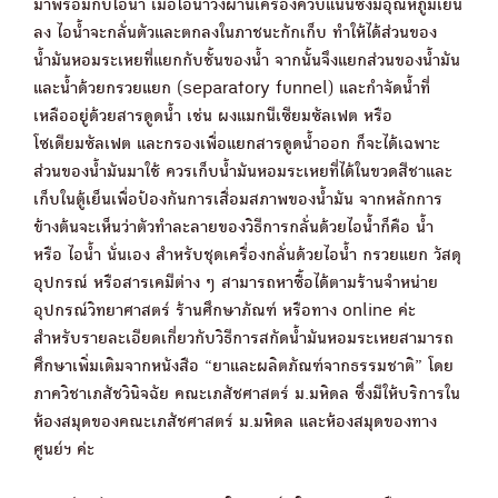
มาพร้อมกับไอน้ำ เมื่อไอน้ำวิ่งผ่านเครื่องควบแน่นซึ่งมีอุณหภูมิเย็น
ลง ไอน้ำจะกลั่นตัวและตกลงในภาชนะกักเก็บ ทำให้ได้ส่วนของ
น้ำมันหอมระเหยที่แยกกับชั้นของน้ำ จากนั้นจึงแยกส่วนของน้ำมัน
และน้ำด้วยกรวยแยก (separatory funnel) และกำจัดน้ำที่
เหลืออยู่ด้วยสารดูดน้ำ เช่น ผงแมกนีเซียมซัลเฟต หรือ
โซเดียมซัลเฟต และกรองเพื่อแยกสารดูดน้ำออก ก็จะได้เฉพาะ
ส่วนของน้ำมันมาใช้ ควรเก็บน้ำมันหอมระเหยที่ได้ในขวดสีชาและ
เก็บในตู้เย็นเพื่อป้องกันการเสื่อมสภาพของน้ำมัน จากหลักการ
ข้างต้นจะเห็นว่าตัวทำละลายของวิธีการกลั่นด้วยไอน้ำก็คือ น้ำ
หรือ ไอน้ำ นั่นเอง สำหรับชุดเครื่องกลั่นด้วยไอน้ำ กรวยแยก วัสดุ
อุปกรณ์ หรือสารเคมีต่าง ๆ สามารถหาซื้อได้ตามร้านจำหน่าย
อุปกรณ์วิทยาศาสตร์ ร้านศึกษาภัณฑ์ หรือทาง online ค่ะ
สำหรับรายละเอียดเกี่ยวกับวิธีการสกัดน้ำมันหอมระเหยสามารถ
ศึกษาเพิ่มเติมจากหนังสือ “ยาและผลิตภัณฑ์จากธรรมชาติ” โดย
ภาควิชาเภสัชวินิจฉัย คณะเภสัชศาสตร์ ม.มหิดล ซึ่งมีให้บริการใน
ห้องสมุดของคณะเภสัชศาสตร์ ม.มหิดล และห้องสมุดของทาง
ศูนย์ฯ ค่ะ