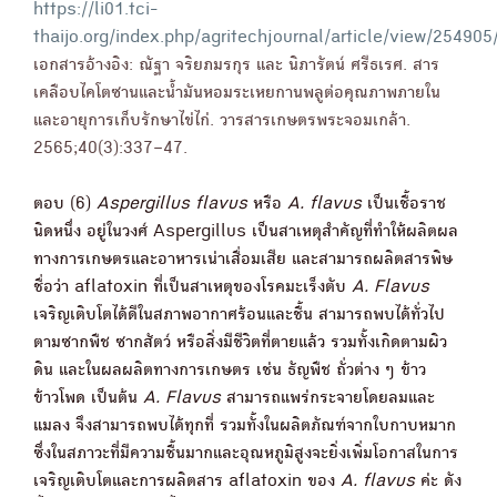
https://li01.tci-
thaijo.org/index.php/agritechjournal/article/view/25490
เอกสารอ้างอิง: ณัฐา จริยภมรกุร และ นิภารัตน์ ศรีธเรศ. สาร
เคลือบไคโตซานและน้ำมันหอมระเหยกานพลูต่อคุณภาพภายใน
และอายุการเก็บรักษาไข่ไก่. วารสารเกษตรพระจอมเกล้า.
2565;40(3):337–47.
ตอบ (6)
Aspergillus flavus
หรือ
A. flavus
เป็นเชื้อราช
นิดหนึ่ง อยู่ในวงศ์ Aspergillus เป็นสาเหตุสำคัญที่ทำให้ผลิตผล
ทางการเกษตรและอาหารเน่าเสื่อมเสีย และสามารถผลิตสารพิษ
ชื่อว่า aflatoxin ที่เป็นสาเหตุของโรคมะเร็งตับ
A. Flavus
เจริญเติบโตได้ดีในสภาพอากาศร้อนและชื้น สามารถพบได้ทั่วไป
ตามซากพืช ซากสัตว์ หรือสิ่งมีชีวิตที่ตายแล้ว รวมทั้งเกิดตามผิว
ดิน และในผลผลิตทางการเกษตร เช่น ธัญพืช ถั่วต่าง ๆ ข้าว
ข้าวโพด เป็นต้น
A. Flavus
สามารถแพร่กระจายโดยลมและ
แมลง จึงสามารถพบได้ทุกที่ รวมทั้งในผลิตภัณฑ์จากใบกาบหมาก
ซึ่งในสภาวะที่มีความชื้นมากและอุณหภูมิสูงจะยิ่งเพิ่มโอกาสในการ
เจริญเติบโตและการผลิตสาร aflatoxin ของ
A. flavus
ค่ะ ดัง