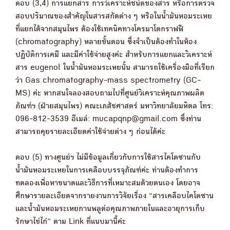
ตอบ (3,4) การแยกสาร การวิเคราะห์ชนิดของสาร หรือการตรวจ
สอบปริมาณของสำคัญในสารสกัดต่าง ๆ หรือในน้ำมันหอมระเหย
ที่แยกได้จากสมุนไพร ต้องใช้เทคนิคทางโครมาโตกราฟฟี
(chromatography) หลายขั้นตอน ซึ่งจำเป็นต้องทำในห้อง
ปฏิบัติการเคมี และมีค่าใช้จ่ายสูงค่ะ สำหรับการแยกและวิเคราะห์
สาร eugenol ในน้ำมันหอมระเหยนั้น สามารถใช้เครื่องมือที่เรียก
ว่า Gas chromatography-mass spectrometry (GC-
MS) ค่ะ หากสนใจลองสอบถามไปที่ศูนย์วิเคราะห์คุณภาพผลิต
ภัณฑ์ฯ (ฝ่ายสมุนไพร) คณะเภสัชศาสตร์ มหาวิทยาลัยมหิดล โทร:
096-812-3539 อีเมล์: mucapqnp@gmail.com ซึ่งท่าน
สามารถคุยรายละเอียดค่าใช้จ่ายต่าง ๆ ก่อนได้ค่ะ
ตอบ (5) ทางศูนย์ฯ ไม่มีข้อมูลเกี่ยวกับการใช้สารไคโตซานกับ
น้ำมันหอมระเหยในการเคลือบบรรจุภัณฑ์ค่ะ ท่านต้องทำการ
ทดลองเพื่อหาขนาดและวิธีการที่เหมาะสมด้วยตนเอง โดยอาจ
ศึกษารายละเอียดจากรายงานการวิจัยเรื่อง “สารเคลือบไคโตซาน
และน้ำมันหอมระเหยกานพลูต่อคุณภาพภายในและอายุการเก็บ
รักษาไข่ไก่” ตาม Link ที่แนบมานี้ค่ะ