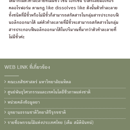
ได้มากในตัวทำละลายที่ไม่มีขั้ว เช่น เฮกเซน ปิโตรเลียมอีเทอร์
คลอโรฟอร์ม ตามกฎ like dissolves like ดังนั้นตัวทำละลาย
ทั้งชนิดที่มีขั้วหรือไม่มีขั้วก็สามารถสกัดสารในกลุ่มสารประกอบฟี
นอลิกออกมาได้ แต่ตัวทำละลายที่มีขั้วจะสามารถสกัดสารในกลุ่ม
สารประกอบฟีนอลิกออกมาได้ในปริมาณที่มากว่าตัวทำละลายที่
ไม่มีขั้วค่ะ
WEB LINK ที่เกี่ยวข้อง
คณะเภสัชศาสตร์ มหาวิทยาลัยมหิดล
ศูนย์พันธุวิศวกรรมและเทคโนโลยีชีวภาพแห่งชาติ
หน่วยคลังข้อมูลยา
อุทยานธรรมชาติวิทยาสิรีรุกขชาติ
รายชื่อพรรณไม้แห่งประเทศไทย (เต็ม สมิตินันทน์)