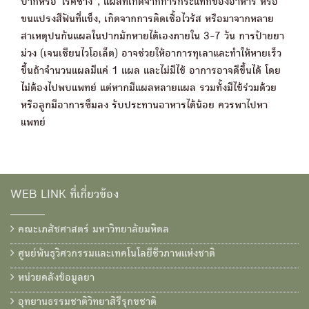
ปากหรือ“โรคซาง”, แผลที่เกิดจากการกระแทกของอาหาร หรือ
ขนแปรงสีฟันที่แข็ง, เกิดจากการติดเชื้อไวรัส หรือมาจากหลาย
สาเหตุปนกันแผลในปากมักหายได้เองภายใน 3-7 วัน การป้ายยา
ม่วง (เจนเชียนไวโอเล็ต) อาจช่วยให้อาการทุเลาและทำให้หายเร็ว
ขึ้นถ้าจำนวนแผลมีแค่ 1 แผล และไม่มีไข้ อาการอาจดีขึ้นได้ โดย
ไม่ต้องไปพบแพทย์ แต่หากมีแผลหลายแผล รวมทั้งมีไข้ร่วมด้วย
หรือลูกมีอาการซึมลง รับประทานอาหารได้น้อย ควรพาไปหา
แพทย์
WEB LINK ที่เกี่ยวข้อง
คณะเภสัชศาสตร์ มหาวิทยาลัยมหิดล
ศูนย์พันธุวิศวกรรมและเทคโนโลยีชีวภาพแห่งชาติ
หน่วยคลังข้อมูลยา
อุทยานธรรมชาติวิทยาสิรีรุกขชาติ