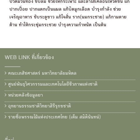
ปวดมวนท้อง ขับลม ช่วยให้กระเพาะ และลำไส้เคลื่อนไหวดีขึ้น แก้
ปากเปื่อย ปากแตกเป็นแผล แก้บิดมูกเลือด บำรุงกำลัง ช่วย
เจริญอาหาร ขับระดูขาว แก้ใจสั่น ราก(นมกระชาย) แก้กามตาย
ด้าน ทำให้กระชุ่มกระชวย บำรุงความกำหนัด เป็นต้น
WEB LINK ที่เกี่ยวข้อง
คณะเภสัชศาสตร์ มหาวิทยาลัยมหิดล
ศูนย์พันธุวิศวกรรมและเทคโนโลยีชีวภาพแห่งชาติ
หน่วยคลังข้อมูลยา
อุทยานธรรมชาติวิทยาสิรีรุกขชาติ
รายชื่อพรรณไม้แห่งประเทศไทย (เต็ม สมิตินันทน์)