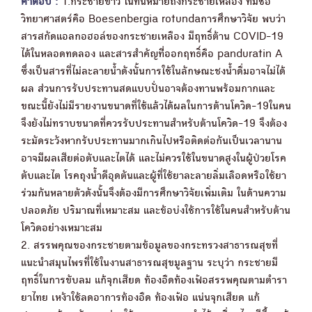
คำตอบ :
1.กระชายขาว ในที่นี้หมายถึงกระชายเหลือง ที่มีชื่อ
วิทยาศาสตร์คือ Boesenbergia rotundaการศึกษาวิจัย พบว่า
สารสกัดแอลกอฮอล์ของกระชายเหลือง มีฤทธิ์ต้าน COVID-19
ได้ในหลอดทดลอง และสารสำคัญที่่ออกฤทธิ์คือ panduratin A
ซึ่งเป็นสารที่ไม่ละลายน้ำดังนั้นการใช้ในลักษณะชงน้ำดื่มอาจไม่ได้
ผล ส่วนการรับประทานสดแบบปั่นอาจต้องทานพร้อมกากและ
ขณะนี้ยังไม่มีรายงานขนาดที่ใช้แล้วได้ผลในการต้านโควิด-19ในคน
จึงยังไม่ทราบขนาดที่ควรรับประทานสำหรับต้านโควิด-19 จึงต้อง
ระมัดระวังหากรับประทานมากเกินไปหรือติดต่อกันเป็นเวลานาน
อาจมีผลเสียต่อตับและไตได้ และไม่ควรใช้ในขนาดสูงในผู้ป่วยโรค
ตับและไต โรคถุงน้ำดีอุดตันและผู้ที่ใช้ยาละลายลิ่มเลือดหรือใช้ยา
ร่วมกันหลายตัวดังนั้นจึงต้องมีการศึกษาวิจัยเพิ่มเติม ในด้านความ
ปลอดภัย ปริมาณที่เหมาะสม และข้อบ่งใช้การใช้ในคนสำหรับต้าน
โควิดอย่างเหมาะสม
2. สรรพคุณของกระชายตามข้อมูลของกระทรวงสาธารณสุขที่
แนะนำสมุนไพรที่ใช้ในงานสาธารณสุขมูลฐาน ระบุว่า กระชายมี
ฤทธิ์ในการขับลม แก้จุกเสียด ท้องอืดท้องเฟ้อสรรพคุณตามตำรา
ยาไทย เหง้าใช้ลดอาการท้องอืด ท้องเฟ้อ แน่นจุกเสียด แก้