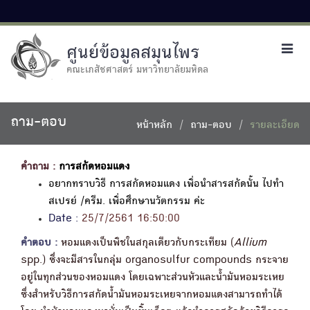
ศูนย์ข้อมูลสมุนไพร
Toggl
navig
คณะเภสัชศาสตร์ มหาวิทยาลัยมหิดล
ถาม-ตอบ
หน้าหลัก
ถาม-ตอบ
รายละเอียด
คำถาม :
การสกัดหอมแดง
อยากทราบวิธี การสกัดหอมแดง เพื่อนำสารสกัดนั้น ไปทำ
สเปรย์ /ครีม. เพื่อศึกษานวัตกรรม ค่ะ
Date :
25/7/2561 16:50:00
คำตอบ :
หอมแดงเป็นพืชในสกุลเดียวกับกระเทียม (
Allium
spp.) ซึ่งจะมีสารในกลุ่ม organosulfur compounds กระจาย
อยู่ในทุกส่วนของหอมแดง โดยเฉพาะส่วนหัวและน้ำมันหอมระเหย
ซึ่งสำหรับวิธีการสกัดน้ำมันหอมระเหยจากหอมแดงสามารถทำได้